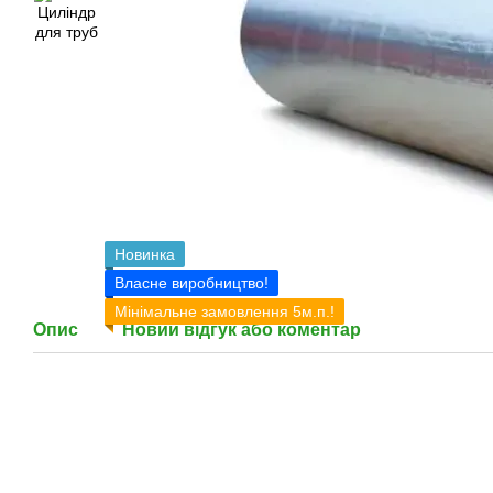
Новинка
Власне виробництво!
Мінімальне замовлення 5м.п.!
Опис
Новий відгук або коментар