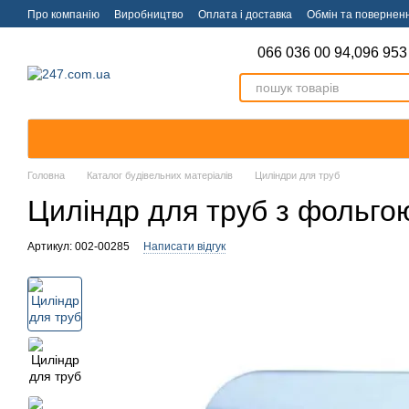
Перейти к основному контенту
Про компанію
Виробництво
Оплата і доставка
Обмін та повернен
066 036 00 94,
096 953
Головна
Каталог будівельних матеріалів
Циліндри для труб
Циліндр для труб з фольго
Артикул: 002-00285
Написати відгук