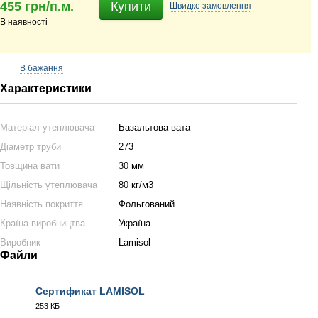
455 грн/п.м.
Купити
Швидке
замовлення
В наявності
В бажання
Характеристики
Матеріал утеплювача
Базальтова вата
Діаметр труби
273
Товщина вати
30 мм
Щільність утеплювача
80 кг/м3
Наявність покриття
Фольгований
Країна виробництва
Україна
Виробник
Lamisol
Файли
Сертификат LAMISOL
253 КБ
PDF