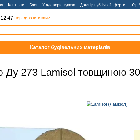
Укр
Р
ня
Контакти
Блог
Угода користувача
Договір публічної оферти
 12 47
Передзвонити вам?
Каталог будівельних матеріалів
ю Ду 273 Lamisol товщиною 3