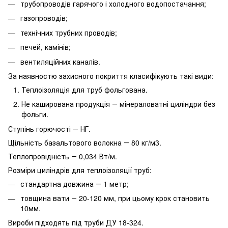
трубопроводів гарячого і холодного водопостачання;
газопроводів;
технічних трубних проводів;
печей, камінів;
вентиляційних каналів.
За наявностю захисного покриття класифікують такі види:
Теплоізоляція для труб фольгована.
Не каширована продукція ― мінераловатні циліндри без
фольги.
Ступінь горючості ― НГ.
Щільність базальтового волокна ― 80 кг/м3.
Теплопровідність ― 0,034 Вт/м.
Розміри циліндрів для теплоізоляції труб:
стандартна довжина ― 1 метр;
товщина вати ― 20-120 мм, при цьому крок становить
10мм.
Вироби підходять під труби ДУ 18-324.