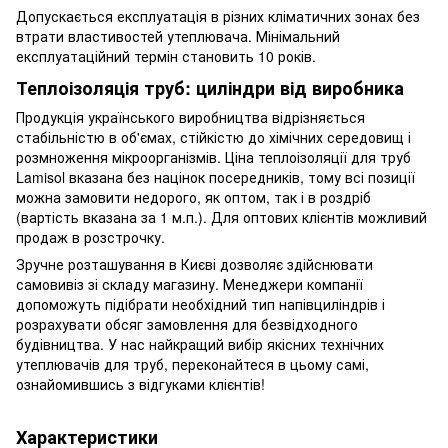
Допускається експлуатація в різних кліматичних зонах без
втрати властивостей утеплювача. Мінімальний
експлуатаційний термін становить 10 років.
Теплоізоляція труб: циліндри від виробника
Продукція українського виробництва відрізняється
стабільністю в об'ємах, стійкістю до хімічних середовищ і
розмноження мікроорганізмів. Ціна теплоізоляції для труб
Lamisol вказана без націнок посередників, тому всі позиції
можна замовити недорого, як оптом, так і в роздріб
(вартість вказана за 1 м.п.). Для оптових клієнтів можливий
продаж в розстрочку.
Зручне розташування в Києві дозволяє здійснювати
самовивіз зі складу магазину. Менеджери компанії
допоможуть підібрати необхідний тип напівциліндрів і
розрахувати обсяг замовлення для безвідходного
будівництва. У нас найкращий вибір якісних технічних
утеплювачів для труб, переконайтеся в цьому самі,
ознайомившись з відгуками клієнтів!
Характеристики