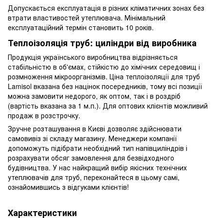
Допускається експлуатація в різних кліматичних зонах без
втрати властивостей утеплювача. Мінімальний
експлуатаційний термін становить 10 років.
Теплоізоляція труб: циліндри від виробника
Продукція українського виробництва відрізняється
стабільністю в об'ємах, стійкістю до хімічних середовищ і
розмноження мікроорганізмів. Ціна теплоізоляції для труб
Lamisol вказана без націнок посередників, тому всі позиції
можна замовити недорого, як оптом, так і в роздріб
(вартість вказана за 1 м.п.). Для оптових клієнтів можливий
продаж в розстрочку.
Зручне розташування в Києві дозволяє здійснювати
самовивіз зі складу магазину. Менеджери компанії
допоможуть підібрати необхідний тип напівциліндрів і
розрахувати обсяг замовлення для безвідходного
будівництва. У нас найкращий вибір якісних технічних
утеплювачів для труб, переконайтеся в цьому самі,
ознайомившись з відгуками клієнтів!
Характеристики