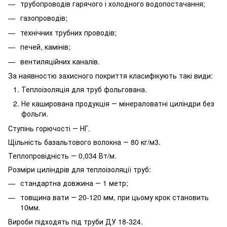
трубопроводів гарячого і холодного водопостачання;
газопроводів;
технічних трубних проводів;
печей, камінів;
вентиляційних каналів.
За наявностю захисного покриття класифікують такі види:
Теплоізоляція для труб фольгована.
Не каширована продукція ― мінераловатні циліндри без
фольги.
Ступінь горючості ― НГ.
Щільність базальтового волокна ― 80 кг/м3.
Теплопровідність ― 0,034 Вт/м.
Розміри циліндрів для теплоізоляції труб:
стандартна довжина ― 1 метр;
товщина вати ― 20-120 мм, при цьому крок становить
10мм.
Вироби підходять під труби ДУ 18-324.