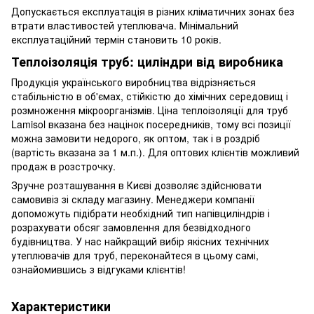
Допускається експлуатація в різних кліматичних зонах без
втрати властивостей утеплювача. Мінімальний
експлуатаційний термін становить 10 років.
Теплоізоляція труб: циліндри від виробника
Продукція українського виробництва відрізняється
стабільністю в об'ємах, стійкістю до хімічних середовищ і
розмноження мікроорганізмів. Ціна теплоізоляції для труб
Lamisol вказана без націнок посередників, тому всі позиції
можна замовити недорого, як оптом, так і в роздріб
(вартість вказана за 1 м.п.). Для оптових клієнтів можливий
продаж в розстрочку.
Зручне розташування в Києві дозволяє здійснювати
самовивіз зі складу магазину. Менеджери компанії
допоможуть підібрати необхідний тип напівциліндрів і
розрахувати обсяг замовлення для безвідходного
будівництва. У нас найкращий вибір якісних технічних
утеплювачів для труб, переконайтеся в цьому самі,
ознайомившись з відгуками клієнтів!
Характеристики