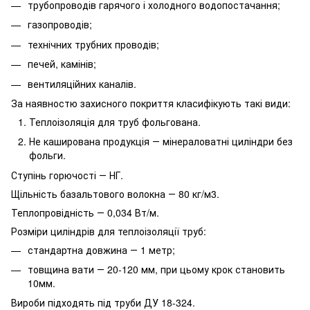
трубопроводів гарячого і холодного водопостачання;
газопроводів;
технічних трубних проводів;
печей, камінів;
вентиляційних каналів.
За наявностю захисного покриття класифікують такі види:
Теплоізоляція для труб фольгована.
Не каширована продукція ― мінераловатні циліндри без
фольги.
Ступінь горючості ― НГ.
Щільність базальтового волокна ― 80 кг/м3.
Теплопровідність ― 0,034 Вт/м.
Розміри циліндрів для теплоізоляції труб:
стандартна довжина ― 1 метр;
товщина вати ― 20-120 мм, при цьому крок становить
10мм.
Вироби підходять під труби ДУ 18-324.