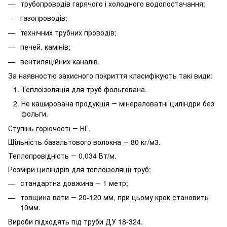
трубопроводів гарячого і холодного водопостачання;
газопроводів;
технічних трубних проводів;
печей, камінів;
вентиляційних каналів.
За наявностю захисного покриття класифікують такі види:
Теплоізоляція для труб фольгована.
Не каширована продукція ― мінераловатні циліндри без
фольги.
Ступінь горючості ― НГ.
Щільність базальтового волокна ― 80 кг/м3.
Теплопровідність ― 0,034 Вт/м.
Розміри циліндрів для теплоізоляції труб:
стандартна довжина ― 1 метр;
товщина вати ― 20-120 мм, при цьому крок становить
10мм.
Вироби підходять під труби ДУ 18-324.