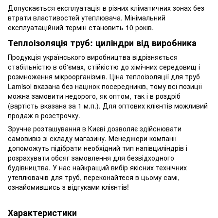
Допускається експлуатація в різних кліматичних зонах без
втрати властивостей утеплювача. Мінімальний
експлуатаційний термін становить 10 років.
Теплоізоляція труб: циліндри від виробника
Продукція українського виробництва відрізняється
стабільністю в об'ємах, стійкістю до хімічних середовищ і
розмноження мікроорганізмів. Ціна теплоізоляції для труб
Lamisol вказана без націнок посередників, тому всі позиції
можна замовити недорого, як оптом, так і в роздріб
(вартість вказана за 1 м.п.). Для оптових клієнтів можливий
продаж в розстрочку.
Зручне розташування в Києві дозволяє здійснювати
самовивіз зі складу магазину. Менеджери компанії
допоможуть підібрати необхідний тип напівциліндрів і
розрахувати обсяг замовлення для безвідходного
будівництва. У нас найкращий вибір якісних технічних
утеплювачів для труб, переконайтеся в цьому самі,
ознайомившись з відгуками клієнтів!
Характеристики