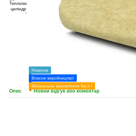
Новинка
Власне виробництво!
Мінімальне замовлення 5м.п.!
Опис
Новий відгук або коментар