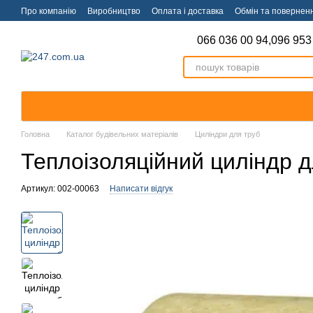
Перейти к основному контенту
Про компанію
Виробництво
Оплата і доставка
Обмін та повернен
066 036 00 94,
096 953
Головна
Каталог будівельних матеріалів
Циліндри для труб
Теплоізоляційний циліндр д
Артикул: 002-00063
Написати відгук