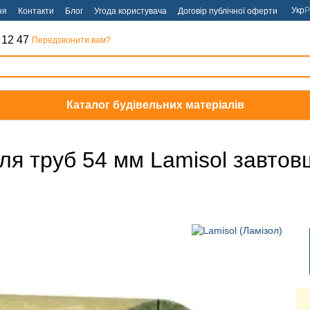
Укр
Р
ня
Контакти
Блог
Угода користувача
Договір публічної оферти
 12 47
Передзвонити вам?
Каталог будівельних матеріалів
ля труб 54 мм Lamisol завтов