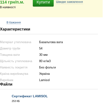
114 грн/п.м.
Купити
Швидке
замовлення
В наявності
В бажання
Характеристики
Матеріал утеплювача
Базальтова вата
Діаметр труби
54
Товщина вати
30 мм
Щільність утеплювача
80 кг/м3
Наявність покриття
Без фольги
Країна виробництва
Україна
Виробник
Lamisol
Файли
Сертификат LAMISOL
253 КБ
PDF