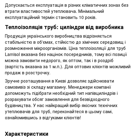
Допускається експлуатація в різних кліматичних зонах без
втрати властивостей утеплювача. Мінімальний
експлуатаційний термін становить 10 років.
Теплоізоляція труб: циліндри від виробника
Продукція українського виробництва відрізняється
стабільністю в об'ємах, стійкістю до хімічних середовищ і
розмноження мікроорганізмів. Ціна теплоізоляції для труб
Lamisol вказана без націнок посередників, тому всі позиції
можна замовити недорого, як оптом, так і в роздріб
(вартість вказана за 1 м.п.). Для оптових клієнтів можливий
продаж в розстрочку.
Зручне розташування в Києві дозволяє здійснювати
самовивіз зі складу магазину. Менеджери компанії
допоможуть підібрати необхідний тип напівциліндрів і
розрахувати обсяг замовлення для безвідходного
будівництва. У нас найкращий вибір якісних технічних
утеплювачів для труб, переконайтеся в цьому самі,
ознайомившись з відгуками клієнтів!
Характеристики