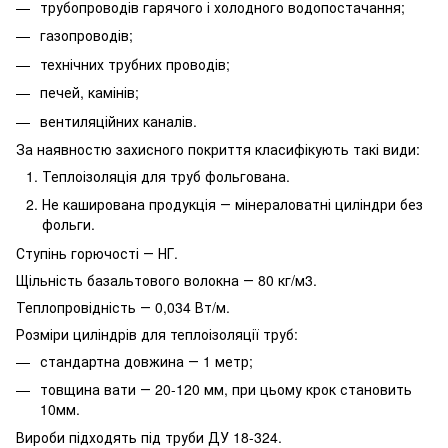
трубопроводів гарячого і холодного водопостачання;
газопроводів;
технічних трубних проводів;
печей, камінів;
вентиляційних каналів.
За наявностю захисного покриття класифікують такі види:
Теплоізоляція для труб фольгована.
Не каширована продукція ― мінераловатні циліндри без
фольги.
Ступінь горючості ― НГ.
Щільність базальтового волокна ― 80 кг/м3.
Теплопровідність ― 0,034 Вт/м.
Розміри циліндрів для теплоізоляції труб:
стандартна довжина ― 1 метр;
товщина вати ― 20-120 мм, при цьому крок становить
10мм.
Вироби підходять під труби ДУ 18-324.