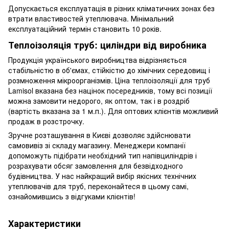
Допускається експлуатація в різних кліматичних зонах без
втрати властивостей утеплювача. Мінімальний
експлуатаційний термін становить 10 років.
Теплоізоляція труб: циліндри від виробника
Продукція українського виробництва відрізняється
стабільністю в об'ємах, стійкістю до хімічних середовищ і
розмноження мікроорганізмів. Ціна теплоізоляції для труб
Lamisol вказана без націнок посередників, тому всі позиції
можна замовити недорого, як оптом, так і в роздріб
(вартість вказана за 1 м.п.). Для оптових клієнтів можливий
продаж в розстрочку.
Зручне розташування в Києві дозволяє здійснювати
самовивіз зі складу магазину. Менеджери компанії
допоможуть підібрати необхідний тип напівциліндрів і
розрахувати обсяг замовлення для безвідходного
будівництва. У нас найкращий вибір якісних технічних
утеплювачів для труб, переконайтеся в цьому самі,
ознайомившись з відгуками клієнтів!
Характеристики