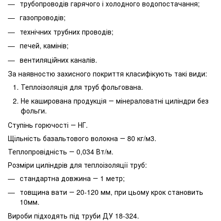
трубопроводів гарячого і холодного водопостачання;
газопроводів;
технічних трубних проводів;
печей, камінів;
вентиляційних каналів.
За наявностю захисного покриття класифікують такі види:
Теплоізоляція для труб фольгована.
Не каширована продукція ― мінераловатні циліндри без
фольги.
Ступінь горючості ― НГ.
Щільність базальтового волокна ― 80 кг/м3.
Теплопровідність ― 0,034 Вт/м.
Розміри циліндрів для теплоізоляції труб:
стандартна довжина ― 1 метр;
товщина вати ― 20-120 мм, при цьому крок становить
10мм.
Вироби підходять під труби ДУ 18-324.