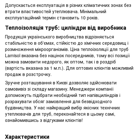
Допускається експлуатація в різних кліматичних зонах без
втрати властивостей утеплювача. Мінімальний
експлуатаційний термін становить 10 років.
Теплоізоляція труб: циліндри від виробника
Продукція українського виробництва відрізняється
стабільністю в об'ємах, стійкістю до хімічних середовищ і
розмноження мікроорганізмів. Ціна теплоізоляції для труб
Lamisol вказана без націнок посередників, тому всі позиції
можна замовити недорого, як оптом, так і в роздріб
(вартість вказана за 1 м.п.). Для оптових клієнтів можливий
продаж в розстрочку.
Зручне розташування в Києві дозволяє здійснювати
самовивіз зі складу магазину. Менеджери компанії
допоможуть підібрати необхідний тип напівциліндрів і
розрахувати обсяг замовлення для безвідходного
будівництва. У нас найкращий вибір якісних технічних
утеплювачів для труб, переконайтеся в цьому самі,
ознайомившись з відгуками клієнтів!
Характеристики