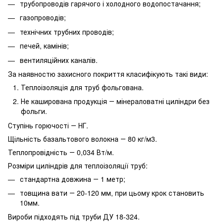
трубопроводів гарячого і холодного водопостачання;
газопроводів;
технічних трубних проводів;
печей, камінів;
вентиляційних каналів.
За наявностю захисного покриття класифікують такі види:
Теплоізоляція для труб фольгована.
Не каширована продукція ― мінераловатні циліндри без
фольги.
Ступінь горючості ― НГ.
Щільність базальтового волокна ― 80 кг/м3.
Теплопровідність ― 0,034 Вт/м.
Розміри циліндрів для теплоізоляції труб:
стандартна довжина ― 1 метр;
товщина вати ― 20-120 мм, при цьому крок становить
10мм.
Вироби підходять під труби ДУ 18-324.