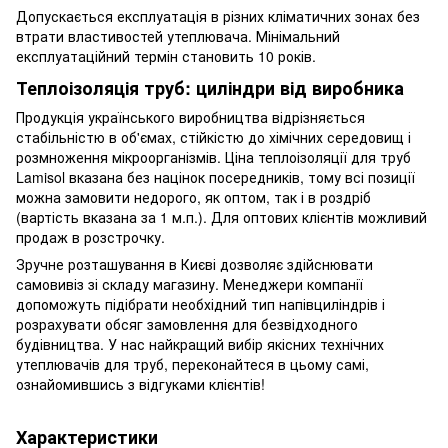
Допускається експлуатація в різних кліматичних зонах без
втрати властивостей утеплювача. Мінімальний
експлуатаційний термін становить 10 років.
Теплоізоляція труб: циліндри від виробника
Продукція українського виробництва відрізняється
стабільністю в об'ємах, стійкістю до хімічних середовищ і
розмноження мікроорганізмів. Ціна теплоізоляції для труб
Lamisol вказана без націнок посередників, тому всі позиції
можна замовити недорого, як оптом, так і в роздріб
(вартість вказана за 1 м.п.). Для оптових клієнтів можливий
продаж в розстрочку.
Зручне розташування в Києві дозволяє здійснювати
самовивіз зі складу магазину. Менеджери компанії
допоможуть підібрати необхідний тип напівциліндрів і
розрахувати обсяг замовлення для безвідходного
будівництва. У нас найкращий вибір якісних технічних
утеплювачів для труб, переконайтеся в цьому самі,
ознайомившись з відгуками клієнтів!
Характеристики