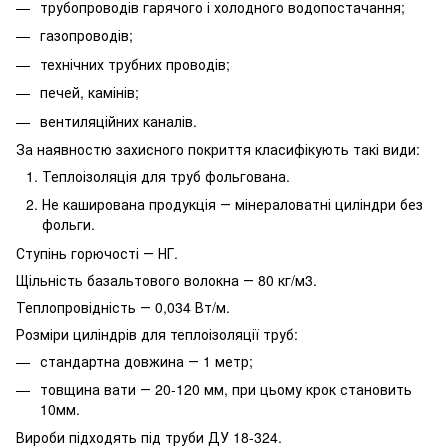
трубопроводів гарячого і холодного водопостачання;
газопроводів;
технічних трубних проводів;
печей, камінів;
вентиляційних каналів.
За наявностю захисного покриття класифікують такі види:
Теплоізоляція для труб фольгована.
Не каширована продукція ― мінераловатні циліндри без
фольги.
Ступінь горючості ― НГ.
Щільність базальтового волокна ― 80 кг/м3.
Теплопровідність ― 0,034 Вт/м.
Розміри циліндрів для теплоізоляції труб:
стандартна довжина ― 1 метр;
товщина вати ― 20-120 мм, при цьому крок становить
10мм.
Вироби підходять під труби ДУ 18-324.