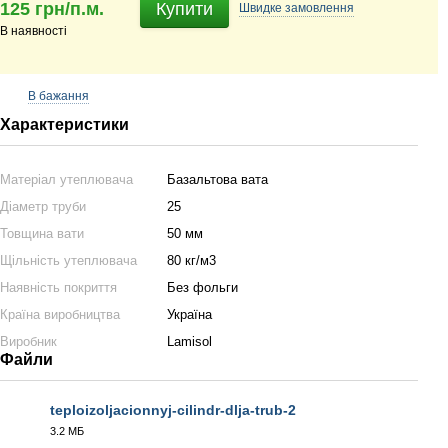
125 грн/п.м.
Купити
Швидке
замовлення
В наявності
В бажання
Характеристики
Матеріал утеплювача
Базальтова вата
Діаметр труби
25
Товщина вати
50 мм
Щільність утеплювача
80 кг/м3
Наявність покриття
Без фольги
Країна виробництва
Україна
Виробник
Lamisol
Файли
teploizoljacionnyj-cilindr-dlja-trub-2
3.2 МБ
JPG