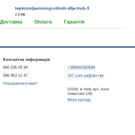
teploizoljacionnyj-cilindr-dlja-trub-3
2.3 МБ
JPG
Доставка
Оплата
Гарантія
Контактна інформація
066 036 00 94
+380660360094
096 953 12 47
247.com.ua@ukr.net
Передзвонити вам?
02068, м. Київ, вул. Анни
Ахматової 16Б
Мапа проїзду