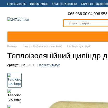
Перейти к основному контенту
Про компанію
Виробництво
Оплата і доставка
Обмін та повернен
066 036 00 94,
096 953
Головна
Каталог будівельних матеріалів
Циліндри для труб
Теплоізоляційний циліндр д
Артикул: 002-00107
Написати відгук