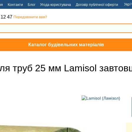
Укр
Р
ня
Контакти
Блог
Угода користувача
Договір публічної оферти
 12 47
Передзвонити вам?
Каталог будівельних матеріалів
ля труб 25 мм Lamisol завтов