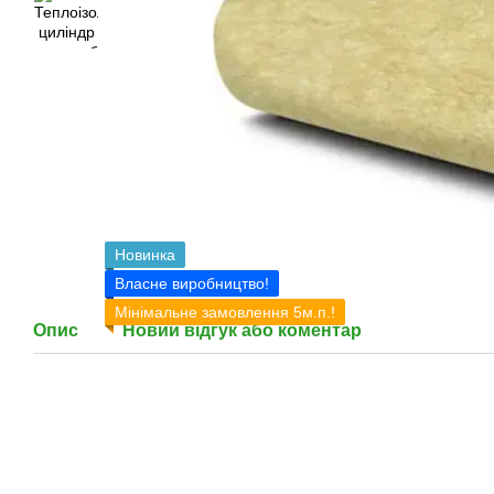
Новинка
Власне виробництво!
Мінімальне замовлення 5м.п.!
Опис
Новий відгук або коментар