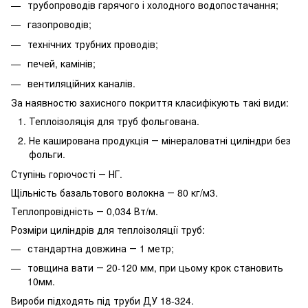
трубопроводів гарячого і холодного водопостачання;
газопроводів;
технічних трубних проводів;
печей, камінів;
вентиляційних каналів.
За наявностю захисного покриття класифікують такі види:
Теплоізоляція для труб фольгована.
Не каширована продукція ― мінераловатні циліндри без
фольги.
Ступінь горючості ― НГ.
Щільність базальтового волокна ― 80 кг/м3.
Теплопровідність ― 0,034 Вт/м.
Розміри циліндрів для теплоізоляції труб:
стандартна довжина ― 1 метр;
товщина вати ― 20-120 мм, при цьому крок становить
10мм.
Вироби підходять під труби ДУ 18-324.