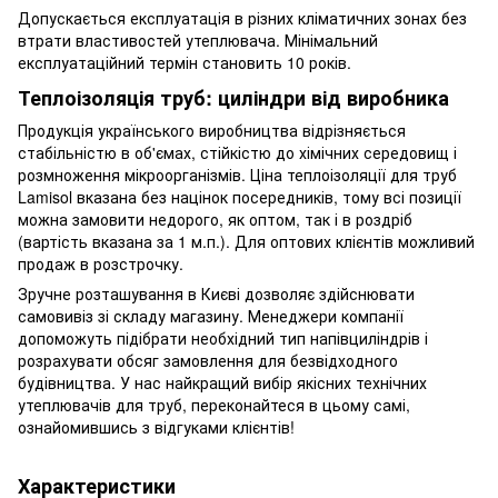
Допускається експлуатація в різних кліматичних зонах без
втрати властивостей утеплювача. Мінімальний
експлуатаційний термін становить 10 років.
Теплоізоляція труб: циліндри від виробника
Продукція українського виробництва відрізняється
стабільністю в об'ємах, стійкістю до хімічних середовищ і
розмноження мікроорганізмів. Ціна теплоізоляції для труб
Lamisol вказана без націнок посередників, тому всі позиції
можна замовити недорого, як оптом, так і в роздріб
(вартість вказана за 1 м.п.). Для оптових клієнтів можливий
продаж в розстрочку.
Зручне розташування в Києві дозволяє здійснювати
самовивіз зі складу магазину. Менеджери компанії
допоможуть підібрати необхідний тип напівциліндрів і
розрахувати обсяг замовлення для безвідходного
будівництва. У нас найкращий вибір якісних технічних
утеплювачів для труб, переконайтеся в цьому самі,
ознайомившись з відгуками клієнтів!
Характеристики