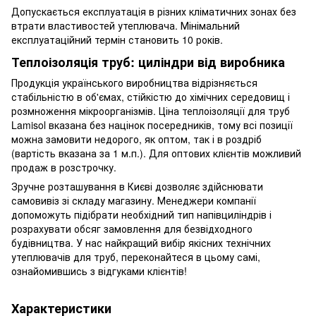
Допускається експлуатація в різних кліматичних зонах без
втрати властивостей утеплювача. Мінімальний
експлуатаційний термін становить 10 років.
Теплоізоляція труб: циліндри від виробника
Продукція українського виробництва відрізняється
стабільністю в об'ємах, стійкістю до хімічних середовищ і
розмноження мікроорганізмів. Ціна теплоізоляції для труб
Lamisol вказана без націнок посередників, тому всі позиції
можна замовити недорого, як оптом, так і в роздріб
(вартість вказана за 1 м.п.). Для оптових клієнтів можливий
продаж в розстрочку.
Зручне розташування в Києві дозволяє здійснювати
самовивіз зі складу магазину. Менеджери компанії
допоможуть підібрати необхідний тип напівциліндрів і
розрахувати обсяг замовлення для безвідходного
будівництва. У нас найкращий вибір якісних технічних
утеплювачів для труб, переконайтеся в цьому самі,
ознайомившись з відгуками клієнтів!
Характеристики