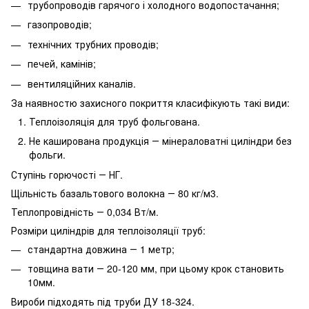
трубопроводів гарячого і холодного водопостачання;
газопроводів;
технічних трубних проводів;
печей, камінів;
вентиляційних каналів.
За наявностю захисного покриття класифікують такі види:
Теплоізоляція для труб фольгована.
Не каширована продукція ― мінераловатні циліндри без
фольги.
Ступінь горючості ― НГ.
Щільність базальтового волокна ― 80 кг/м3.
Теплопровідність ― 0,034 Вт/м.
Розміри циліндрів для теплоізоляції труб:
стандартна довжина ― 1 метр;
товщина вати ― 20-120 мм, при цьому крок становить
10мм.
Вироби підходять під труби ДУ 18-324.