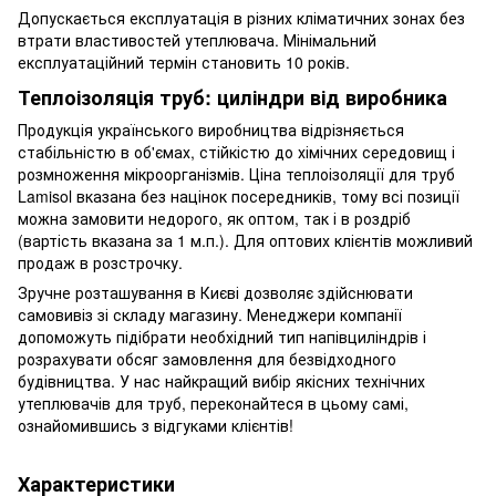
Допускається експлуатація в різних кліматичних зонах без
втрати властивостей утеплювача. Мінімальний
експлуатаційний термін становить 10 років.
Теплоізоляція труб: циліндри від виробника
Продукція українського виробництва відрізняється
стабільністю в об'ємах, стійкістю до хімічних середовищ і
розмноження мікроорганізмів. Ціна теплоізоляції для труб
Lamisol вказана без націнок посередників, тому всі позиції
можна замовити недорого, як оптом, так і в роздріб
(вартість вказана за 1 м.п.). Для оптових клієнтів можливий
продаж в розстрочку.
Зручне розташування в Києві дозволяє здійснювати
самовивіз зі складу магазину. Менеджери компанії
допоможуть підібрати необхідний тип напівциліндрів і
розрахувати обсяг замовлення для безвідходного
будівництва. У нас найкращий вибір якісних технічних
утеплювачів для труб, переконайтеся в цьому самі,
ознайомившись з відгуками клієнтів!
Характеристики