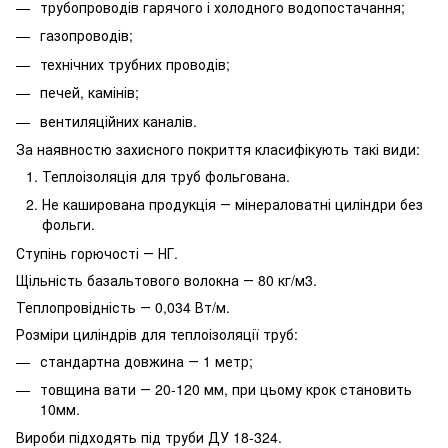
трубопроводів гарячого і холодного водопостачання;
газопроводів;
технічних трубних проводів;
печей, камінів;
вентиляційних каналів.
За наявностю захисного покриття класифікують такі види:
Теплоізоляція для труб фольгована.
Не каширована продукція ― мінераловатні циліндри без
фольги.
Ступінь горючості ― НГ.
Щільність базальтового волокна ― 80 кг/м3.
Теплопровідність ― 0,034 Вт/м.
Розміри циліндрів для теплоізоляції труб:
стандартна довжина ― 1 метр;
товщина вати ― 20-120 мм, при цьому крок становить
10мм.
Вироби підходять під труби ДУ 18-324.