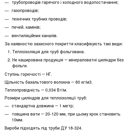
трубопроводів гарячого і холодного водопостачання;
газопроводів;
технічних трубних проводів;
печей, камінів;
вентиляційних каналів.
За наявностю захисного покриття класифікують такі види:
Теплоізоляція для труб фольгована.
Не каширована продукція ― мінераловатні циліндри без
фольги.
Ступінь горючості ― НГ.
Щільність базальтового волокна ― 80 кг/м3.
Теплопровідність ― 0,034 Вт/м.
Розміри циліндрів для теплоізоляції труб:
стандартна довжина ― 1 метр;
товщина вати ― 20-120 мм, при цьому крок становить
10мм.
Вироби підходять під труби ДУ 18-324.