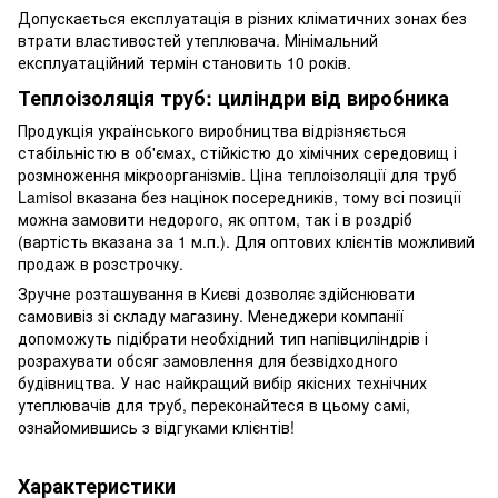
Допускається експлуатація в різних кліматичних зонах без
втрати властивостей утеплювача. Мінімальний
експлуатаційний термін становить 10 років.
Теплоізоляція труб: циліндри від виробника
Продукція українського виробництва відрізняється
стабільністю в об'ємах, стійкістю до хімічних середовищ і
розмноження мікроорганізмів. Ціна теплоізоляції для труб
Lamisol вказана без націнок посередників, тому всі позиції
можна замовити недорого, як оптом, так і в роздріб
(вартість вказана за 1 м.п.). Для оптових клієнтів можливий
продаж в розстрочку.
Зручне розташування в Києві дозволяє здійснювати
самовивіз зі складу магазину. Менеджери компанії
допоможуть підібрати необхідний тип напівциліндрів і
розрахувати обсяг замовлення для безвідходного
будівництва. У нас найкращий вибір якісних технічних
утеплювачів для труб, переконайтеся в цьому самі,
ознайомившись з відгуками клієнтів!
Характеристики