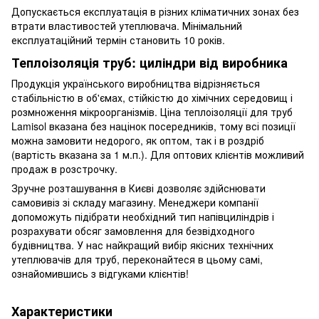
Допускається експлуатація в різних кліматичних зонах без
втрати властивостей утеплювача. Мінімальний
експлуатаційний термін становить 10 років.
Теплоізоляція труб: циліндри від виробника
Продукція українського виробництва відрізняється
стабільністю в об'ємах, стійкістю до хімічних середовищ і
розмноження мікроорганізмів. Ціна теплоізоляції для труб
Lamisol вказана без націнок посередників, тому всі позиції
можна замовити недорого, як оптом, так і в роздріб
(вартість вказана за 1 м.п.). Для оптових клієнтів можливий
продаж в розстрочку.
Зручне розташування в Києві дозволяє здійснювати
самовивіз зі складу магазину. Менеджери компанії
допоможуть підібрати необхідний тип напівциліндрів і
розрахувати обсяг замовлення для безвідходного
будівництва. У нас найкращий вибір якісних технічних
утеплювачів для труб, переконайтеся в цьому самі,
ознайомившись з відгуками клієнтів!
Характеристики