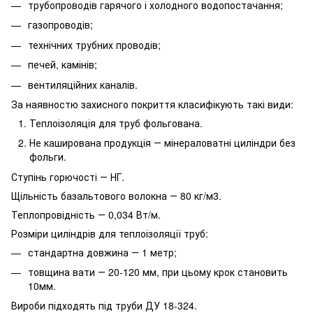
трубопроводів гарячого і холодного водопостачання;
газопроводів;
технічних трубних проводів;
печей, камінів;
вентиляційних каналів.
За наявностю захисного покриття класифікують такі види:
Теплоізоляція для труб фольгована.
Не каширована продукція ― мінераловатні циліндри без
фольги.
Ступінь горючості ― НГ.
Щільність базальтового волокна ― 80 кг/м3.
Теплопровідність ― 0,034 Вт/м.
Розміри циліндрів для теплоізоляції труб:
стандартна довжина ― 1 метр;
товщина вати ― 20-120 мм, при цьому крок становить
10мм.
Вироби підходять під труби ДУ 18-324.