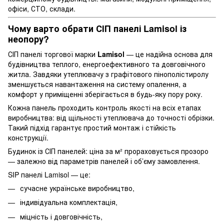
офіси, СТО, склади.
Чому варто обрати СІП панелі Lamisol із
неопору?
СІП панелі торгової марки
Lamisol
— це надійна основа для
будівництва теплого, енергоефективного та довговічного
житла. Завдяки утеплювачу з графітового пінополістиролу
зменшується навантаження на систему опалення, а
комфорт у приміщенні зберігається в будь-яку пору року.
Кожна панель проходить контроль якості на всіх етапах
виробництва: від щільності утеплювача до точності обрізки.
Такий підхід гарантує простий монтаж і стійкість
конструкції.
Будинок із СІП панелей: ціна за м² прораховується прозоро
— залежно від параметрів панелей і об’єму замовлення.
SIP панелі Lamisol — це:
сучасне українське виробництво,
індивідуальна комплектація,
міцність і довговічність,