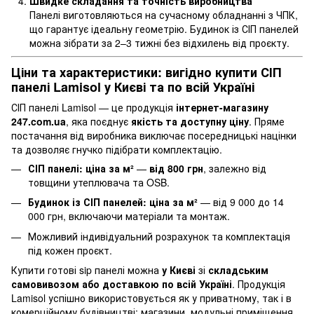
Швидке складання та точність виробництва
Панелі виготовляються на сучасному обладнанні з ЧПК,
що гарантує ідеальну геометрію. Будинок із СІП панелей
можна зібрати за 2–3 тижні без відхилень від проєкту.
Ціни та характеристики: вигідно купити СІП
панелі Lamisol у Києві та по всій Україні
СІП панелі Lamisol — це продукція
інтернет-магазину
247.com.ua
, яка поєднує
якість та доступну ціну
. Пряме
постачання від виробника виключає посередницькі націнки
та дозволяє гнучко підібрати комплектацію.
СІП панелі: ціна за м²
—
від 800 грн
, залежно від
товщини утеплювача та OSB.
Будинок із СІП панелей: ціна за м²
— від 9 000 до 14
000 грн, включаючи матеріали та монтаж.
Можливий індивідуальний розрахунок та комплектація
під кожен проєкт.
Купити готові sip панелі можна
у Києві
зі
складським
самовивозом або доставкою по всій Україні
. Продукція
Lamisol успішно використовується як у приватному, так і в
комерційному будівництві: магазини, модульні приміщення,