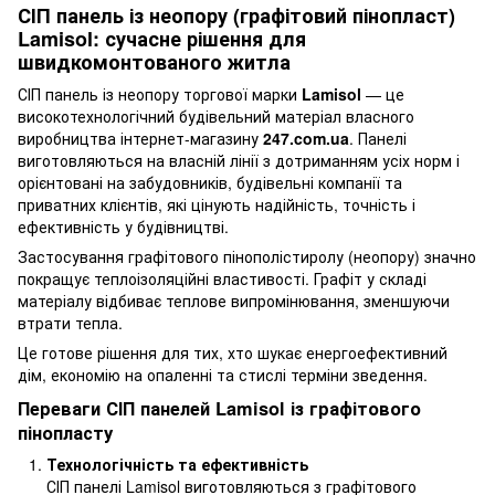
СІП панель із неопору (графітовий пінопласт)
Lamisol: сучасне рішення для
швидкомонтованого житла
СІП панель із неопору торгової марки
Lamisol
— це
високотехнологічний будівельний матеріал власного
виробництва інтернет-магазину
247.com.ua
. Панелі
виготовляються на власній лінії з дотриманням усіх норм і
орієнтовані на забудовників, будівельні компанії та
приватних клієнтів, які цінують надійність, точність і
ефективність у будівництві.
Застосування графітового пінополістиролу (неопору) значно
покращує теплоізоляційні властивості. Графіт у складі
матеріалу відбиває теплове випромінювання, зменшуючи
втрати тепла.
Це готове рішення для тих, хто шукає енергоефективний
дім, економію на опаленні та стислі терміни зведення.
Переваги СІП панелей Lamisol із графітового
пінопласту
Технологічність та ефективність
СІП панелі Lamisol виготовляються з графітового