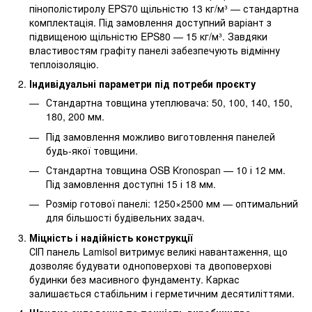
пінополістиролу EPS70 щільністю 13 кг/м³ — стандартна
комплектація. Під замовлення доступний варіант з
підвищеною щільністю EPS80 — 15 кг/м³. Завдяки
властивостям графіту панелі забезпечують відмінну
теплоізоляцію.
Індивідуальні параметри під потреби проєкту
Стандартна товщина утеплювача: 50, 100, 140, 150,
180, 200 мм.
Під замовлення можливо виготовлення панелей
будь-якої товщини.
Стандартна товщина OSB Kronospan — 10 і 12 мм.
Під замовлення доступні 15 і 18 мм.
Розмір готової панелі: 1250×2500 мм — оптимальний
для більшості будівельних задач.
Міцність і надійність конструкції
СІП панель Lamisol витримує великі навантаження, що
дозволяє будувати одноповерхові та двоповерхові
будинки без масивного фундаменту. Каркас
залишається стабільним і герметичним десятиліттями.