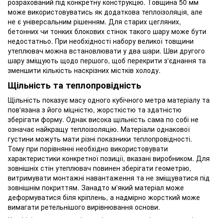
розрахований під конкретну конструкцію. Товщина 50 мм
може використовуватись як додаткова теплоізоляція, але
не є універсальним рішенням. Для старих цегляних,
бетонних чи тонких блокових стінок такого шару може бути
недостатньо. При необхідності набору великої товщини
утеплювач можна встановлювати у два шари. Шви другого
шару зміщують щодо першого, щоб перекрити з'єднання та
зменшити кількість наскрізних містків холоду.
Щільність та теплопровідність
Щільність показує масу одного кубічного метра матеріалу та
пов'язана з його міцністю, жорсткістю та здатністю
зберігати форму. Однак висока щільність сама по собі не
означає найкращу теплоізоляцію. Матеріали однакової
густини можуть мати різні показники теплопровідності.
Тому при порівнянні необхідно використовувати
характеристики конкретної позиції, вказані виробником. Для
зовнішніх стін утеплювач повинен зберігати геометрію,
витримувати монтажні навантаження та не зміщуватися під
зовнішнім покриттям. Занадто м'який матеріал може
деформуватися біля кріплень, а надмірно жорсткий може
вимагати ретельнішого вирівнювання основи.