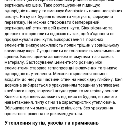
вертикальних швів. Таке розташування підвищує
однорідність шару та зменшує ймовірність появи наскрізних
сполук. На кутах будівлі елементи чергують, формуючи
перев'язку. Не можна створювати безперервний
вертикальний стик по всій висоті кута. Біля віконних та
дверних отворів плити підрізають так, щоб з'єднання не
продовжували лінії кутів. Використання Г-подібних
елементів знижує можливість появи тріщин у зовнішньому
захисному шарі. Сусідні плити встановлюють максимально
щільно. Великі щілини заповнюють смугами того самого
матеріалу. Застосування цементного розчину між
елементами створює теплопровідні включення та знижує
однорідність утеплення. Механічні кріплення повинні
входити до несучої частини стіни на необхідну глибину. Їхня
довжина вибирається з урахуванням товщини утеплювача,
клейового шару, існуючої штукатурки та матеріалу основи.
Кількість кріплень залежить від висоти будівлі, вітрового
навантаження, типу стіни та характеристик утеплювача.
Збільшувати чи зменшувати їх кількість без урахування
проектного рішення не рекомендується.
Утеплення кутів, укосів та примикань