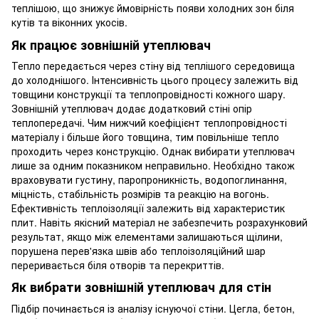
теплішою, що знижує ймовірність появи холодних зон біля
кутів та віконних укосів.
Як працює зовнішній утеплювач
Тепло передається через стіну від теплішого середовища
до холоднішого. Інтенсивність цього процесу залежить від
товщини конструкції та теплопровідності кожного шару.
Зовнішній утеплювач додає додатковий стіні опір
теплопередачі. Чим нижчий коефіцієнт теплопровідності
матеріалу і більше його товщина, тим повільніше тепло
проходить через конструкцію. Однак вибирати утеплювач
лише за одним показником неправильно. Необхідно також
враховувати густину, паропроникність, водопоглинання,
міцність, стабільність розмірів та реакцію на вогонь.
Ефективність теплоізоляції залежить від характеристик
плит. Навіть якісний матеріал не забезпечить розрахунковий
результат, якщо між елементами залишаються щілини,
порушена перев'язка швів або теплоізоляційний шар
переривається біля отворів та перекриттів.
Як вибрати зовнішній утеплювач для стін
Підбір починається із аналізу існуючої стіни. Цегла, бетон,