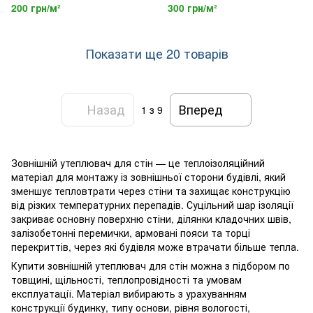
товщиною 100 мм
товщиною 150 мм
200 грн/м²
300 грн/м²
Показати ще 20 товарів
Назад
Вперед
1
з 9
Зовнішній утеплювач для стін — це теплоізоляційний
матеріал для монтажу із зовнішньої сторони будівлі, який
зменшує тепловтрати через стіни та захищає конструкцію
від різких температурних перепадів. Суцільний шар ізоляції
закриває основну поверхню стіни, ділянки кладочних швів,
залізобетонні перемички, армовані пояси та торці
перекриттів, через які будівля може втрачати більше тепла.
Купити зовнішній утеплювач для стін можна з підбором по
товщині, щільності, теплопровідності та умовам
експлуатації. Матеріал вибирають з урахуванням
конструкції будинку, типу основи, рівня вологості,