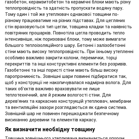
газобетон, керамзитобетон та керамічні блоки мають різну
теплопровідність та здатність пропускати водяну пару.
Тому один і той же утеплювач однакової товщини по-
різному працюватиме на різних підставах. Для цегляних
стін враховуються тип цегли, товщина кладки та наявність
повітряних прошарків. Повнотіла цегла проводить тепло
інтенсивніше, ніж поризовані блоки, тому може вимагати
більшого теплоізоляційного шару. Бетонні і залізобетонні
стіни мають високу теплопровідність. При їхньому утепленні
особливо важливо закрити колони, перемички, торці
перекриттів та інші конструктивні елементи без розривів.
Газобетонні та інші пористі стіни мають більш високу
паропроникність. Зовнішні шари повинні підбиратися так,
щоб у конструкції не накопичувалася надмірна волога. Для
таких об'єктів важливо враховувати не лише
теплотехнічний, але й режим вологості стіни. Для
дерев'яних та каркасних конструкцій утеплювач, мембрани
та вентиляційні зазори розглядаються як єдина система.
Зовнішній шар не повинен перешкоджати безпечному
висиханню деревини та елементів каркасу.
Як визначити необхідну товщину
Товщина зовнішнього утеплювача визначається опором