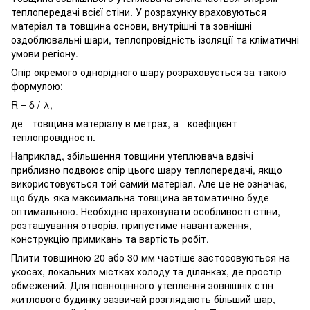
теплопередачі всієї стіни. У розрахунку враховуються
матеріал та товщина основи, внутрішні та зовнішні
оздоблювальні шари, теплопровідність ізоляції та кліматичні
умови регіону.
Опір окремого однорідного шару розраховується за такою
формулою:
R = δ / λ,
де - товщина матеріалу в метрах, а - коефіцієнт
теплопровідності.
Наприклад, збільшення товщини утеплювача вдвічі
приблизно подвоює опір цього шару теплопередачі, якщо
використовується той самий матеріал. Але це не означає,
що будь-яка максимальна товщина автоматично буде
оптимальною. Необхідно враховувати особливості стіни,
розташування отворів, припустиме навантаження,
конструкцію примикань та вартість робіт.
Плити товщиною 20 або 30 мм частіше застосовуються на
укосах, локальних містках холоду та ділянках, де простір
обмежений. Для повноцінного утеплення зовнішніх стін
житлового будинку зазвичай розглядають більший шар,