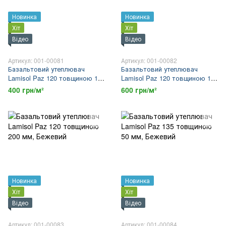
Новинка
Новинка
Хіт
Хіт
Відео
Відео
Артикул: 001-00081
Артикул: 001-00082
Базальтовий утеплювач
Базальтовий утеплювач
Lamisol Paz 120 товщиною 100
Lamisol Paz 120 товщиною 150
мм
мм
400 грн/м²
600 грн/м²
Новинка
Новинка
Хіт
Хіт
Відео
Відео
Артикул: 001-00083
Артикул: 001-00084