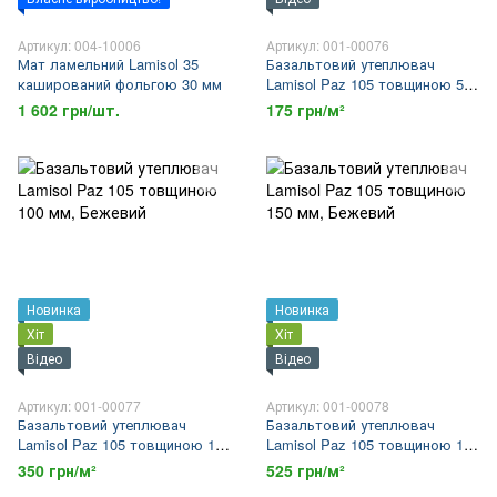
Артикул: 004-10006
Артикул: 001-00076
Мат ламельний Lamisol 35
Базальтовий утеплювач
каширований фольгою 30 мм
Lamisol Paz 105 товщиною 50
мм
1 602 грн/шт.
175 грн/м²
Новинка
Новинка
Хіт
Хіт
Відео
Відео
Артикул: 001-00077
Артикул: 001-00078
Базальтовий утеплювач
Базальтовий утеплювач
Lamisol Paz 105 товщиною 100
Lamisol Paz 105 товщиною 150
мм
мм
350 грн/м²
525 грн/м²