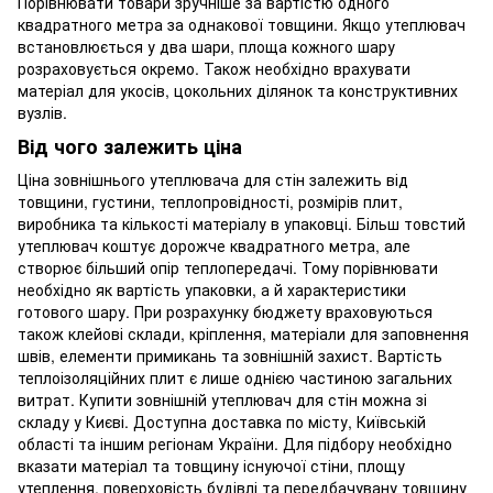
Порівнювати товари зручніше за вартістю одного
квадратного метра за однакової товщини. Якщо утеплювач
встановлюється у два шари, площа кожного шару
розраховується окремо. Також необхідно врахувати
матеріал для укосів, цокольних ділянок та конструктивних
вузлів.
Від чого залежить ціна
Ціна зовнішнього утеплювача для стін залежить від
товщини, густини, теплопровідності, розмірів плит,
виробника та кількості матеріалу в упаковці. Більш товстий
утеплювач коштує дорожче квадратного метра, але
створює більший опір теплопередачі. Тому порівнювати
необхідно як вартість упаковки, а й характеристики
готового шару. При розрахунку бюджету враховуються
також клейові склади, кріплення, матеріали для заповнення
швів, елементи примикань та зовнішній захист. Вартість
теплоізоляційних плит є лише однією частиною загальних
витрат. Купити зовнішній утеплювач для стін можна зі
складу у Києві. Доступна доставка по місту, Київській
області та іншим регіонам України. Для підбору необхідно
вказати матеріал та товщину існуючої стіни, площу
утеплення, поверховість будівлі та передбачувану товщину