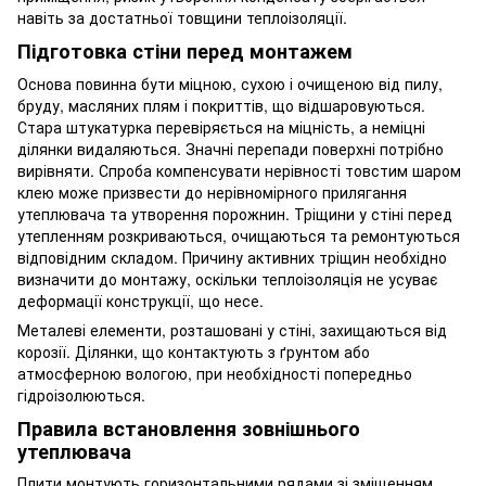
навіть за достатньої товщини теплоізоляції.
Підготовка стіни перед монтажем
Основа повинна бути міцною, сухою і очищеною від пилу,
бруду, масляних плям і покриттів, що відшаровуються.
Стара штукатурка перевіряється на міцність, а неміцні
ділянки видаляються. Значні перепади поверхні потрібно
вирівняти. Спроба компенсувати нерівності товстим шаром
клею може призвести до нерівномірного прилягання
утеплювача та утворення порожнин. Тріщини у стіні перед
утепленням розкриваються, очищаються та ремонтуються
відповідним складом. Причину активних тріщин необхідно
визначити до монтажу, оскільки теплоізоляція не усуває
деформації конструкції, що несе.
Металеві елементи, розташовані у стіні, захищаються від
корозії. Ділянки, що контактують з ґрунтом або
атмосферною вологою, при необхідності попередньо
гідроізолюються.
Правила встановлення зовнішнього
утеплювача
Плити монтують горизонтальними рядами зі зміщенням