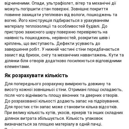
відчиненими. Опади, ультрафіолет, вітер та механічні дії
можуть погіршити стан поверхні. Зовнішнє покриття
повинне захищати утеплювач від вологи, пошкоджень та
вогню. Його конструкція підбирається з урахуванням
матеріалу теплоізоляції та особливостей будівлі. До
пристрою захисного шару поверхню перевіряють на
наявність пошкоджень, нерівностей, розкритих швів і
кріплень, що виступають. Дефекти усувають до
завершення робіт. У нижній частині стіни передбачається
захист від бризок, снігу та механічних навантажень. Кути та
ділянки біля отворів додатково посилюються відповідними
елементами.
Як розрахувати кількість
Для попереднього розрахунку вимірюють довжину та
висоту кожної зовнішньої стіни. Отримані площі складають,
після чого віднімають площу віконних та дверних отворів.
До розрахованої кількості додають запас на підрізування.
Для простих стін запас може становити кілька відсотків.
При велику кількість кутів, укосів, еркерів та інших складних
ділянок витрата збільшується. Кількість упаковок
визначається за площею матеріалу в одній пачці.