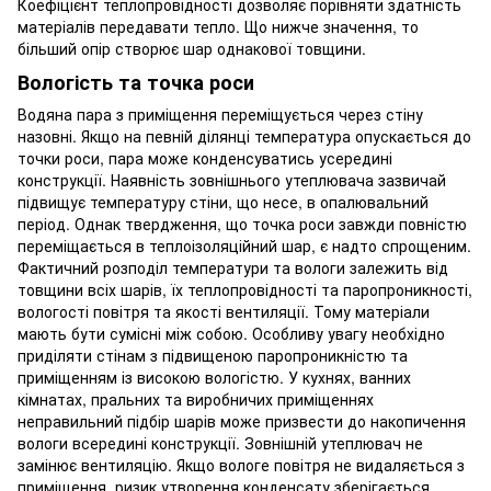
Коефіцієнт теплопровідності дозволяє порівняти здатність
матеріалів передавати тепло. Що нижче значення, то
більший опір створює шар однакової товщини.
Вологість та точка роси
Водяна пара з приміщення переміщується через стіну
назовні. Якщо на певній ділянці температура опускається до
точки роси, пара може конденсуватись усередині
конструкції. Наявність зовнішнього утеплювача зазвичай
підвищує температуру стіни, що несе, в опалювальний
період. Однак твердження, що точка роси завжди повністю
переміщається в теплоізоляційний шар, є надто спрощеним.
Фактичний розподіл температури та вологи залежить від
товщини всіх шарів, їх теплопровідності та паропроникності,
вологості повітря та якості вентиляції. Тому матеріали
мають бути сумісні між собою. Особливу увагу необхідно
приділяти стінам з підвищеною паропроникністю та
приміщенням із високою вологістю. У кухнях, ванних
кімнатах, пральних та виробничих приміщеннях
неправильний підбір шарів може призвести до накопичення
вологи всередині конструкції. Зовнішній утеплювач не
замінює вентиляцію. Якщо вологе повітря не видаляється з
приміщення, ризик утворення конденсату зберігається