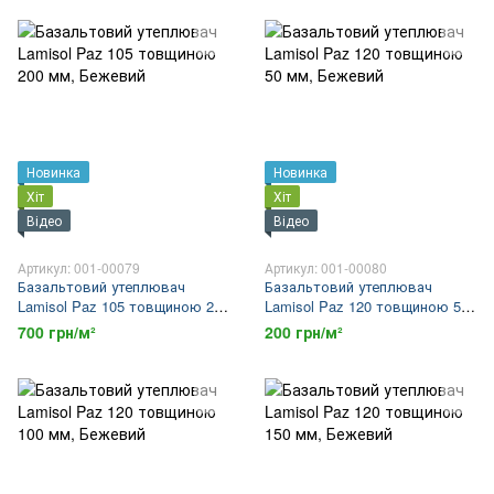
Новинка
Новинка
Хіт
Хіт
Відео
Відео
Артикул: 001-00079
Артикул: 001-00080
Базальтовий утеплювач
Базальтовий утеплювач
Lamisol Paz 105 товщиною 200
Lamisol Paz 120 товщиною 50
мм
мм
700 грн/м²
200 грн/м²