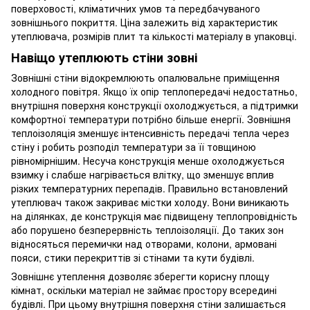
поверховості, кліматичних умов та передбачуваного
зовнішнього покриття. Ціна залежить від характеристик
утеплювача, розмірів плит та кількості матеріалу в упаковці.
Навіщо утеплюють стіни зовні
Зовнішні стіни відокремлюють опалювальне приміщення
холодного повітря. Якщо їх опір теплопередачі недостатньо,
внутрішня поверхня конструкції охолоджується, а підтримки
комфортної температури потрібно більше енергії. Зовнішня
теплоізоляція зменшує інтенсивність передачі тепла через
стіну і робить розподіл температури за її товщиною
рівномірнішим. Несуча конструкція менше охолоджується
взимку і слабше нагрівається влітку, що зменшує вплив
різких температурних перепадів. Правильно встановлений
утеплювач також закриває містки холоду. Вони виникають
на ділянках, де конструкція має підвищену теплопровідність
або порушено безперервність теплоізоляції. До таких зон
відносяться перемички над отворами, колони, армовані
пояси, стики перекриттів зі стінами та кути будівлі.
Зовнішнє утеплення дозволяє зберегти корисну площу
кімнат, оскільки матеріал не займає простору всередині
будівлі. При цьому внутрішня поверхня стіни залишається