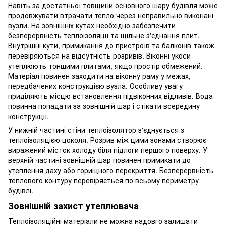
Навіть за достатньої товщини основного шару будівля може
продовжувати втрачати тепло через неправильно виконані
вузли. На зовнішніх кутах необхідно забезпечити
безперервність теплоізоляції та щільне з'єднання плит.
Внутрішні кути, примикання до пристроїв та балконів також
перевіряються на відсутність розривів. Віконні укоси
утеплюють тоншими плитами, якщо простір обмежений.
Матеріал повинен заходити на віконну раму у межах,
передбачених конструкцією вузла. Особливу увагу
приділяють місцю встановлення підвіконних відливів. Вода
повинна попадати за зовнішній шар і стікати всередину
конструкції.
У нижній частині стіни теплоізолятор з'єднується з
теплоізоляцією цоколя. Розрив між цими зонами створює
виражений місток холоду біля підлоги першого поверху. У
верхній частині зовнішній шар повинен примикати до
утеплення даху або горищного перекриття. Безперервність
теплового контуру перевіряється по всьому периметру
будівлі.
Зовнішній захист утеплювача
Теплоізоляційні матеріали не можна надовго залишати