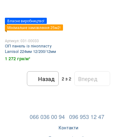
Власне виробництво!
Мінімальне замовлення 25м2!
Артикул: 031-00033
СІП панель із пінопласту
Lamisol 224мм 12/200/12мм
1 272 грн/м²
Назад
Вперед
2
з 2
066 036 00 94
096 953 12 47
Контакти