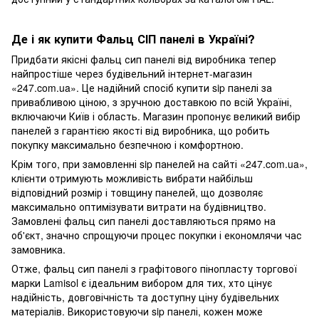
Де і як купити Фальц СІП панелі в Україні?
Придбати якісні фальц сип панелі від виробника тепер
найпростіше через будівельний інтернет-магазин
«247.com.ua». Це надійний спосіб купити sip панелі за
привабливою ціною, з зручною доставкою по всій Україні,
включаючи Київ і область. Магазин пропонує великий вибір
панелей з гарантією якості від виробника, що робить
покупку максимально безпечною і комфортною.
Крім того, при замовленні sip панелей на сайті «247.com.ua»,
клієнти отримують можливість вибрати найбільш
відповідний розмір і товщину панелей, що дозволяє
максимально оптимізувати витрати на будівництво.
Замовлені фальц сип панелі доставляються прямо на
об'єкт, значно спрощуючи процес покупки і економлячи час
замовника.
Отже, фальц сип панелі з графітового пінопласту торгової
марки Lamisol є ідеальним вибором для тих, хто цінує
надійність, довговічність та доступну ціну будівельних
матеріалів. Використовуючи sip панелі, кожен може