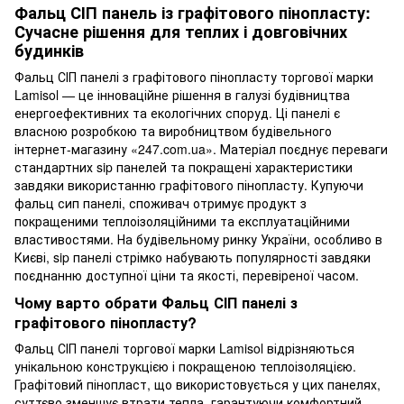
Фальц СІП панель із графітового пінопласту:
Сучасне рішення для теплих і довговічних
будинків
Фальц СІП панелі з графітового пінопласту торгової марки
Lamisol — це інноваційне рішення в галузі будівництва
енергоефективних та екологічних споруд. Ці панелі є
власною розробкою та виробництвом будівельного
інтернет-магазину «247.com.ua». Матеріал поєднує переваги
стандартних sip панелей та покращені характеристики
завдяки використанню графітового пінопласту. Купуючи
фальц сип панелі, споживач отримує продукт з
покращеними теплоізоляційними та експлуатаційними
властивостями. На будівельному ринку України, особливо в
Києві, sip панелі стрімко набувають популярності завдяки
поєднанню доступної ціни та якості, перевіреної часом.
Чому варто обрати Фальц СІП панелі з
графітового пінопласту?
Фальц СІП панелі торгової марки Lamisol відрізняються
унікальною конструкцією і покращеною теплоізоляцією.
Графітовий пінопласт, що використовується у цих панелях,
суттєво зменшує втрати тепла, гарантуючи комфортний