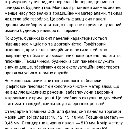
отримує низку очевидних переваг. По-перше, це висока
швидкість будівництва. Монтаж sip панелей займає значно
менше часу порівняно з традиційними матеріалами, такими
як цегла або газоблок. Це робить фальц сип панелі
ідеальним вибором для тих, хто прагне отримати сучасний і
якісний будинок у найкоротші терміни.
По-друге, будинки із сип панелей характеризуються
підвищеною міцністю та довговічністю. Графітовий
пінопласт, крім теплоізоляційних властивостей, має
покращену стійкість до механічних пошкоджень, вологи та
плісняви. Таким чином, будинок із сип панелей служить
значно довше, зберігаючи свої експлуатаційні властивості
протягом усього терміну служби.
Не менш важливим є питання екології та безпеки.
Графітовий пінопласт є екологічно чистим матеріалом, що
не виділяє шкідливих речовин, забезпечуючи здоровий
мікроклімат у приміщенні. Це особливо актуально для сімей
з дітьми та людей, схильних до алергічних реакцій.
Стандартна товщина ОСБ для фальц сип панелей торгової
марки Lamisol складає: 10, 12, 15, 18 мм. Товщина металу —
0,45 мм. Стандартна ширина панелі — 510 мм. Колір металу
доступний у стандартних кольорах за каталогом RAL.