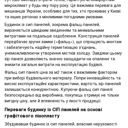
мікроклімат у будь-яку пору року. Це важлива перевага для
мешканців України, особливо для тих, хто проживає у Києві
та інших регіонах з мінливими погодними умовами.
Будинок із сип панелей, зокрема фальц-панелей,
вирізняється швидким зведенням та мінімальними
витратами на подальше оздоблення. Конструкція панелей
передбачає зручні замки («фальц»), що спрощують монтаж
і забезпечують надійну герметизацію з'єднань,
унеможливлюючи утворення містків холоду. Завдяки цьому
sip панелі дозволяють значно заощадити на опаленні та
знизити загальні витрати на експлуатацію будівлі.
Фальц сип панелі ціна за м2 також є важливим фактором
при виборі будівельного матеріалу. Попри інноваційність та
високі експлуатаційні характеристики, вартість sip панелей
залишається конкурентною. Купуючи фальц сип панелі
безпосередньо від виробника, покупець отримує не тільки
вигідну ціну, але й впевненість у якості продукції.
Переваги будинку із СІП панелей на основі
графітового пінопласту
Збудувавши будинок із сип панелей, власник нерухомості