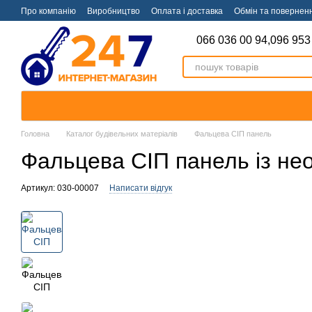
Перейти к основному контенту
Про компанію
Виробництво
Оплата і доставка
Обмін та повернен
066 036 00 94,
096 953
Головна
Каталог будівельних матеріалів
Фальцева СІП панель
Фальцева СІП панель із не
Артикул: 030-00007
Написати відгук