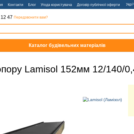
Укр
Р
ня
Контакти
Блог
Угода користувача
Договір публічної оферти
 12 47
Передзвонити вам?
Каталог будівельних матеріалів
опору Lamisol 152мм 12/140/0