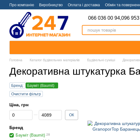
Перейти к основному контенту
Про компанію
Виробництво
Оплата і доставка
Обмін та повернен
066 036 00 94,
096 953
Головна
Каталог будівельних матеріалів
Будівельні суміші
Декоратив
Декоративна штукатурка Ба
Бренд:
Бауміт (Baumit)
Очистити фільтр
Ціна, грн
Від Ціна, грн
До Ціна, грн
ОК
Бренд
Бауміт (Baumit)
28