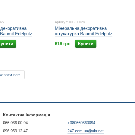
027
Артикул: 005-00028
 декоративна
Мінеральна декоративна
Baumit Edelputz
штукатурка Baumit Edelputz
анець 2К 25 кг
Special 2R Короїд 25 кг
Купити
616 грн
Купити
казати все
Контактна інформація
066 036 00 94
+380660360094
096 953 12 47
247.com.ua@ukr.net