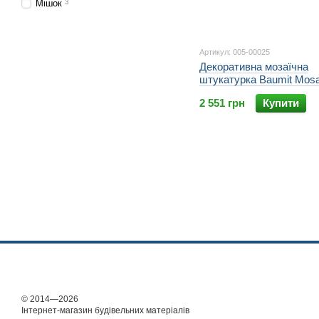
Мішок
3
Артикул: 005-00025
Декоративна мозаїчна
штукатурка Baumit Mosa
мм 25 кг
2 551 грн
Купити
© 2014—2026
Інтернет-магазин будівельних матеріалів