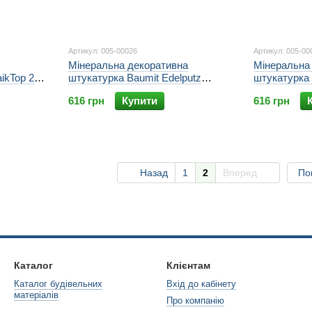
Артикул: 005-00026
Артикул: 005-00
Мінеральна декоративна
Мінеральна
ikTop 2
штукатурка Baumit Edelputz
штукатурка 
Special Баранець 1,5К 25 кг
Special Бар
616 грн
Купити
616 грн
Назад
1
2
Вперед
По
Каталог
Клієнтам
Каталог будівельних
Вхід до кабінету
матеріалів
Про компанію