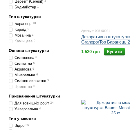
Церезіт (Ceresit)
3
Будмайстер
1
Тип штукатурки
Баранець
18
Короїд
9
Артикул: 005-00021
Мозаїчна
1
Декоративна штукатурк
Камінцева
0
GranoporTop Баранець 2к
Основа штукатурки
1 520 грн
Купити
Силіконова
6
Силікатна
5
Акрилова
6
Мінеральна
6
Силікон-силікатна
5
Цементна
0
Призначення штукатурки
Для зовнішніх робіт
24
Універсальна
4
Тип упаковки
Відро
25