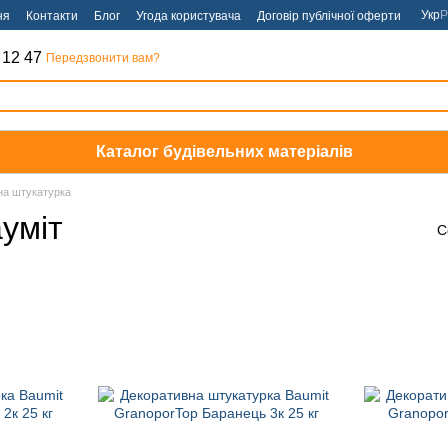
Укр
Р
ня
Контакти
Блог
Угода користувача
Договір публічної оферти
 12 47
Передзвонити вам?
Каталог будівельних матеріалів
на штукатурка
уміт
С