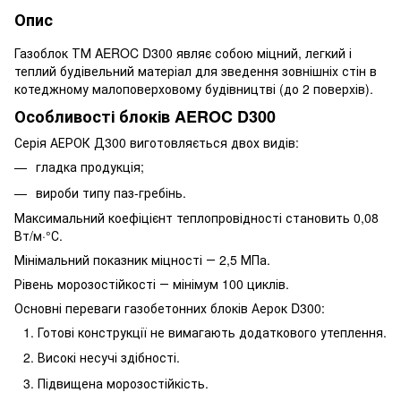
Опис
Газоблок ТМ AEROC D300 являє собою міцний, легкий і
теплий будівельний матеріал для зведення зовнішніх стін в
котеджному малоповерховому будівництві (до 2 поверхів).
Особливості блоків AEROC D300
Серія АЕРОК Д300 виготовляється двох видів:
гладка продукція;
вироби типу паз-гребінь.
Максимальний коефіцієнт теплопровідності становить 0,08
Вт/м·°С.
Мінімальний показник міцності ― 2,5 МПа.
Рівень морозостійкості ― мінімум 100 циклів.
Основні переваги газобетонних блоків Аерок D300:
Готові конструкції не вимагають додаткового утеплення.
Високі несучі здібності.
Підвищена морозостійкість.