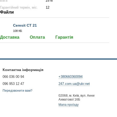
Вага
25 кг
Гарантійний термін, міс.
12
Файли
Ceresit CT 21
108 КБ
PDF
Доставка
Оплата
Гарантія
Контактна інформація
066 036 00 94
+380660360094
096 953 12 47
247.com.ua@ukr.net
Передзвонити вам?
02068, м. Київ, вул. Анни
Ахматової 16Б
Мапа проїзду