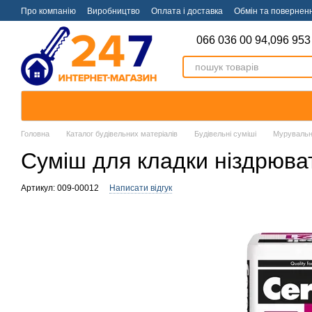
Перейти к основному контенту
Про компанію
Виробництво
Оплата і доставка
Обмін та повернен
066 036 00 94,
096 953
Головна
Каталог будівельних матеріалів
Будівельні суміші
Мурувальні
Суміш для кладки ніздрюват
Артикул: 009-00012
Написати відгук