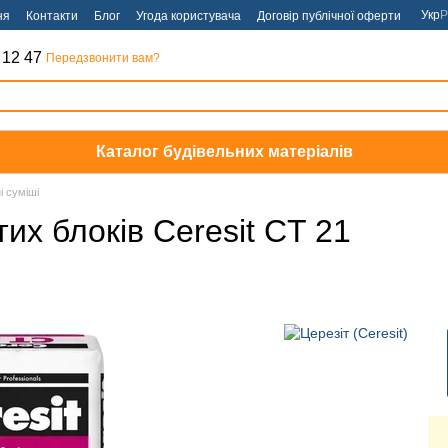
Укр
Р
ня
Контакти
Блог
Угода користувача
Договір публічної оферти
 12 47
Передзвонити вам?
Каталог будівельних матеріалів
 суміші
их блоків Ceresit CT 21