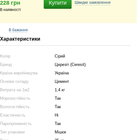
228 грн
Купити
Швидке
замовлення
В наявності
В бажання
Характеристики
Колір
Сірий
Бренд
Церезіт (Ceresit)
Країна виробництва
Україна
Основа складу
Цемент
Витрата на 1м2
1,4 кг
Морозостійкість
Так
Вологостійкість
Так
Еластичність
Ні
Паропроникність
Так
Тип упаковки
Мішок