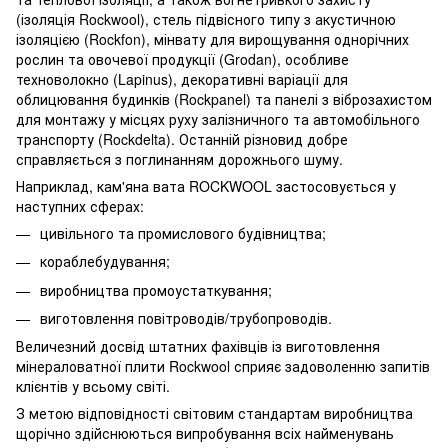
(ізоляція Rockwool), стель підвісного типу з акустичною
ізоляцією (Rockfon), мінвату для вирощування однорічних
рослин та овочевої продукції (Grodan), особливе
техноволокно (Lapinus), декоративні варіації для
облицювання будинків (Rockpanel) та панелі з віброзахистом
для монтажу у місцях руху залізничного та автомобільного
транспорту (Rockdelta). Останній різновид добре
справляється з поглинанням дорожнього шуму.
Наприклад, кам'яна вата ROCKWOOL застосовується у
наступних сферах:
цивільного та промислового будівництва;
кораблебудування;
виробництва промоустаткування;
виготовлення повітроводів/трубопроводів.
Величезний досвід штатних фахівців із виготовлення
мінераловатної плити Rockwool сприяє задоволенню запитів
клієнтів у всьому світі.
З метою відповідності світовим стандартам виробництва
щорічно здійснюються випробування всіх найменувань