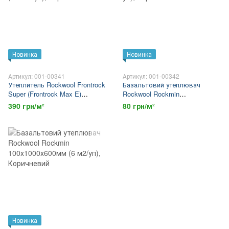
Новинка
Новинка
Артикул: 001-00341
Артикул: 001-00342
Утеплитель Rockwool Frontrock
Базальтовий утеплювач
Super (Frontrock Max E)
Rockwool Rockmin
100х1000х600 мм (1.8 м2/уп)
50х1000х600мм (10,8 м2/уп)
390 грн/м²
80 грн/м²
Новинка