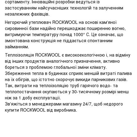
сортаменту. Інноваційні розробки ведуться із
застосуванням найсучасніших технологій та залученням
незалежних фахівців.
Негорючий утеплювач ROCKWOOL на основі кам'яної
сировинної бази надійно перешкоджає поширенню вогню,
витримуючи температуру понад 1000° С. Це означає, що
змонтована конструкція не піддається спонтанним
займанням.
Теплоізоляція ROCKWOOL є високоекологічною і, на відміну
від інших продуктів аналогічного призначення, активно
бореться з проблемою глобальної зміни клімату.
Збереження тепла в будинках сприяє меншій витраті палива
на їх обігрів, що істотно скорочує викиди парникових газів.
Так, витрати на теплоізоляцію труб гарячого водо- та
теплопостачання окупаються у 30-тисячному розмірі менш
ніж за 1 добу експлуатації.
Зв'яжіться з менеджерами магазину 24/7, щоб недорого
купити ROCKWOOL від виробника.