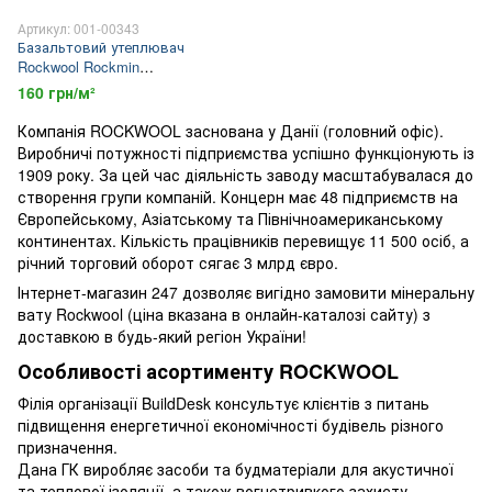
Артикул: 001-00343
Базальтовий утеплювач
Rockwool Rockmin
100х1000х600мм (6 м2/уп)
160 грн/м²
Компанія ROCKWOOL заснована у Данії (головний офіс).
Виробничі потужності підприємства успішно функціонують із
1909 року. За цей час діяльність заводу масштабувалася до
створення групи компаній. Концерн має 48 підприємств на
Європейському, Азіатському та Північноамериканському
континентах. Кількість працівників перевищує 11 500 осіб, а
річний торговий оборот сягає 3 млрд євро.
Інтернет-магазин 247 дозволяє вигідно замовити мінеральну
вату Rockwool (ціна вказана в онлайн-каталозі сайту) з
доставкою в будь-який регіон України!
Особливості асортименту ROCKWOOL
Філія організації BuildDesk консультує клієнтів з питань
підвищення енергетичної економічності будівель різного
призначення.
Дана ГК виробляє засоби та будматеріали для акустичної
та теплової ізоляції, а також вогнетривкого захисту