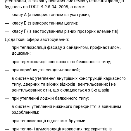
утеплювач, а також у всіляких системах утеплення фасадів
будівель по ГОСТ В.2.6-34: 2008, а саме:
класу А (з використанням штукатурки);
класу Б (з використанням цегли);
класу Г (із застосуванням різних прозорих елементів).
Додаткові сфери застосування:
при теплоізоляції фасаду з сайдингом, профнастилом,
дошками;
при термоізоляції зовнішніх стін безшовного типу;
при виробництві сендвіч-панелей;
в системах утеплення внутрішніх конструкцій каркасного
типу, дверних та вікних відкосів, вентильованих і не
вентильованих стін, що складаються з 3-х шарів;
при утепленні лоджій балконного типу;
в системі утеплення нижнього перекриття із зовнішнім
оздобленням;
при теплоізоляції підлог між брусами;
при тепло- і шумоізоляції каркасних перекриттів із