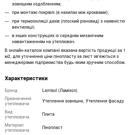
зовнішнім оздобленням;
при монтажі покрівлі (в нахилах між кроквами);
при термоізоляції дахів (плоский різновид) з наявністю
вентиляції;
в інших конструкціях із середнім механічним
навантаженням на утеплювач.
В онлайн-каталозі компанії вказана вартість продукції за 1
м2, для уточнення ціни пінопласту за лист зв'яжіться з
менеджерами підприємства будь-яким зручним способом.
Характеристики
Бренд
Lamisol (Ламізол)
Призначення
Утеплення зовнішнє, Утеплення фасаду
утеплювача
Вид
Плита
утеплювача
Матеріал
Пінопласт
утеплювача