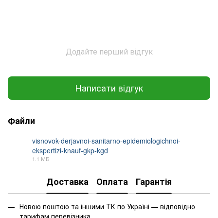
Додайте перший відгук
Написати відгук
Файли
visnovok-derjavnoi-sanitarno-epidemiologichnoi-
ekspertizi-knauf-gkp-kgd
PDF
1.1 МБ
Доставка
Оплата
Гарантія
Новою поштою та іншими ТК по Україні — відповідно
тарифам перевізника.