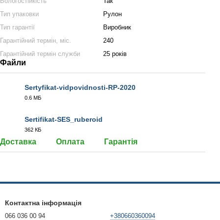
Вологостійкість
Так
Тип упаковки
Рулон
Тип гарантії
Виробник
Гарантійний термін, міс.
240
Гарантійний термін служби
25 років
Файли
Sertyfikat-vidpovidnosti-RP-2020
0.6 МБ
PDF
Sertifikat-SES_ruberoid
362 КБ
PDF
Доставка
Оплата
Гарантія
Контактна інформація
066 036 00 94
+380660360094