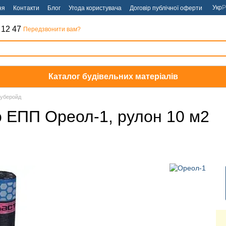
Укр
Р
ня
Контакти
Блог
Угода користувача
Договір публічної оферти
 12 47
Передзвонити вам?
Каталог будівельних матеріалів
уберойд
о ЕПП Ореол-1, рулон 10 м2