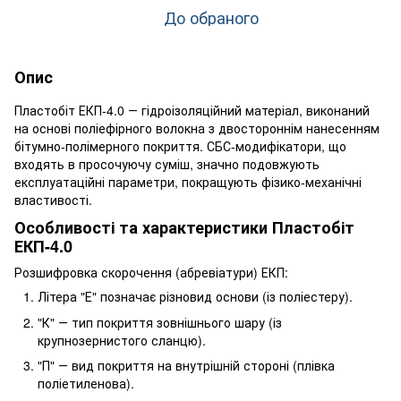
До обраного
Опис
Пластобіт ЕКП-4.0 ― гідроізоляційний матеріал, виконаний
на основі поліефірного волокна з двостороннім нанесенням
бітумно-полімерного покриття. СБС-модифікатори, що
входять в просочуючу суміш, значно подовжують
експлуатаційні параметри, покращують фізико-механічні
властивості.
Особливості та характеристики Пластобіт
ЕКП-4.0
Розшифровка скорочення (абревіатури) ЕКП:
Літера "Е" позначає різновид основи (із поліестеру).
"К" ― тип покриття зовнішнього шару (із
крупнозернистого сланцю).
"П" ― вид покриття на внутрішній стороні (плівка
поліетиленова).