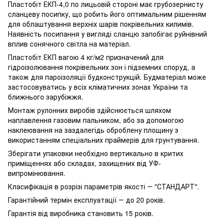
Пластобіт ЕКП-4,0 по лицьовій стороні має грубозернисту
сланцеву посипку, що робить його оптимальним рішенням
для облаштування верхніх шарів покрівельних килимів.
Наявність посипання у вигляді сланцю запобігає руйнівний
вплив сонячного світла на матеріал.
Пластобіт ЕКП вагою 4 кг/м2 призначений для
гідроізолювання покрівельних зон і підземних споруд, а
також для пароізоляції будконструкцій. Будматеріал може
застосовуватись у всіх кліматичних зонах України та
ближнього зарубіжжя.
Монтаж рулонних виробів здійснюється шляхом
наплавлення газовим пальником, або за допомогою
наклеювання на заздалегідь оброблену площину з
використанням спеціальних праймерів для грунтування.
Зберігати упаковки необхідно вертикально в критих
приміщеннях або складах, захищених від УФ-
випромінювання.
Класифікація в розрізі параметрів якості ― "СТАНДАРТ".
Гарантійний термін експлуатації ― до 20 років.
Гарантія від виробника становить 15 років.