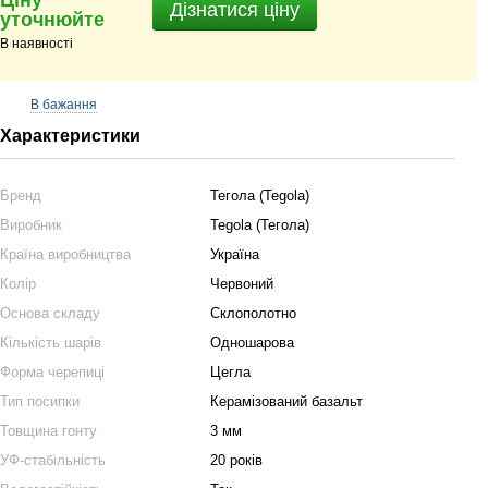
Ціну
Дізнатися ціну
уточнюйте
В наявності
В бажання
Характеристики
Бренд
Тегола (Tegola)
Виробник
Tegola (Тегола)
Країна виробництва
Україна
Колір
Червоний
Основа складу
Склополотно
Кількість шарів
Одношарова
Форма черепиці
Цегла
Тип посипки
Керамізований базальт
Товщина гонту
3 мм
УФ-стабільність
20 років