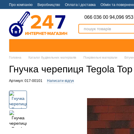
Перейти к основному контенту
Про компанію
Виробництво
Оплата і доставка
Обмін та повернен
066 036 00 94,
096 953
Головна
Каталог будівельних матеріалів
Покрівельні матеріали
Бітум
Гнучка черепиця Tegola Top
Артикул: 017-00101
Написати відгук