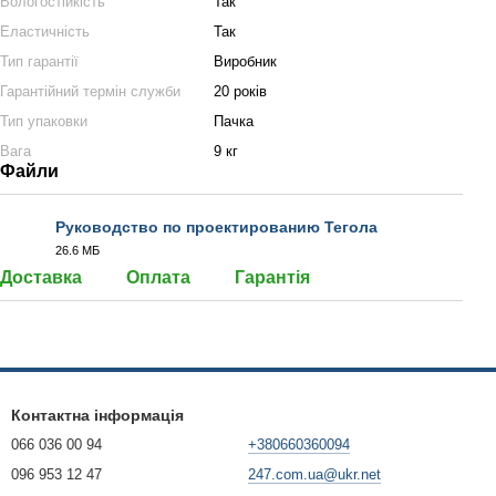
Вологостійкість
Так
Еластичність
Так
Тип гарантії
Виробник
Гарантійний термін служби
20 років
Тип упаковки
Пачка
Вага
9 кг
Файли
Руководство по проектированию Тегола
26.6 МБ
PDF
Доставка
Оплата
Гарантія
Контактна інформація
066 036 00 94
+380660360094
096 953 12 47
247.com.ua@ukr.net