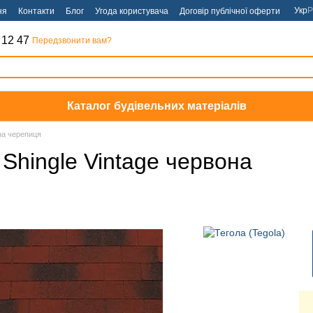
Укр
Р
ня
Контакти
Блог
Угода користувача
Договір публічної оферти
 12 47
Передзвонити вам?
Каталог будівельних матеріалів
на черепиця
 Shingle Vintage червона