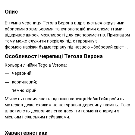
Опис
Бітумна черепиця Тегола Верона відрізняється округлими
обрисами з хвильовими та куполоподібними елементами і
відкриває широкі можливості для експериментів. Прикладом
тому може служити покрівля під старовину з
формою нарізки будматеріалу під назвою «бобровий хвіст».
Особливості черепиці Тегола Верона
Кольори лінійки Tegola Verona:
червоний;
коричневий;
темно-сірий.
М'якість і насиченість відтінків колекції НобілТайл робить
матеріал дуже схожим на натуральні деревину і камінь. Така
властивість дозволяє легко досягти гармонії споруди з
міським і сільським пейзажами.
Характеристики