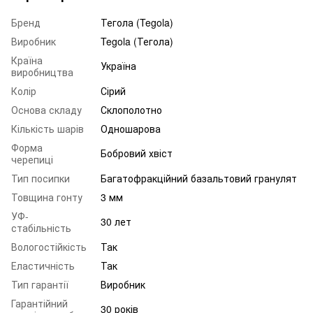
Бренд
Тегола (Tegola)
Виробник
Tegola (Тегола)
Країна
Україна
виробництва
Колір
Сірий
Основа складу
Склополотно
Кількість шарів
Одношарова
Форма
Бобровий хвіст
черепиці
Тип посипки
Багатофракційний базальтовий гранулят
Товщина гонту
3 мм
УФ-
30 лет
стабільність
Вологостійкість
Так
Еластичність
Так
Тип гарантії
Виробник
Гарантійний
30 років