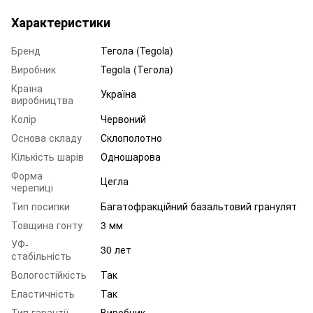
Характеристики
Бренд
Тегола (Tegola)
Виробник
Tegola (Тегола)
Країна
Україна
виробництва
Колір
Червоний
Основа складу
Склополотно
Кількість шарів
Одношарова
Форма
Цегла
черепиці
Тип посипки
Багатофракційний базальтовий гранулят
Товщина гонту
3 мм
УФ-
30 лет
стабільність
Вологостійкість
Так
Еластичність
Так
Тип гарантії
Виробник