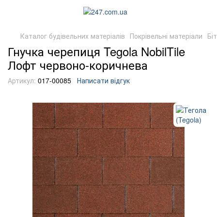
Каталог будівельних матеріалів
Покрівельні матеріали
Бі
Гнучка черепиця Tegola NobilTile
Лофт червоно-коричнева
Артикул:
017-00085
Написати відгук