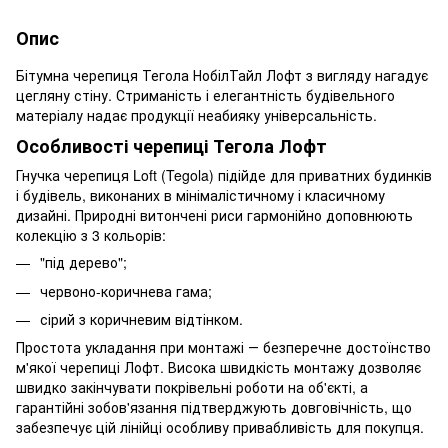
Опис
Бітумна черепиця Тегола НобілТайл Лофт з вигляду нагадує
цегляну стіну. Стриманість і елегантність будівельного
матеріалу надає продукції неабияку універсальність.
Особливості черепиці Тегола Лофт
Гнучка черепиця Loft (Tegola) підійде для приватних будинків
і будівель, виконаних в мінімалістичному і класичному
дизайні. Природні витончені риси гармонійно доповнюють
колекцію з 3 кольорів:
"під дерево";
червоно-коричнева гама;
сірий з коричневим відтінком.
Простота укладання при монтажі ― безперечне достоїнство
м'якої черепиці Лофт. Висока швидкість монтажу дозволяє
швидко закінчувати покрівельні роботи на об'єкті, а
гарантійні зобов'язання підтверджують довговічність, що
забезпечує цій лінійці особливу привабливість для покупця.