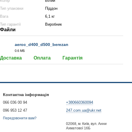
Колір
Білий
Тип упаковки
Піддон
Вага
6,1 кг
Тип гарантії
Виробник
Файли
aeroc_d400_d500_berezan
0.6 МБ
PDF
Доставка
Оплата
Гарантія
Контактна інформація
066 036 00 94
+380660360094
096 953 12 47
247.com.ua@ukr.net
Передзвонити вам?
02068, м. Київ, вул. Анни
Ахматової 16Б