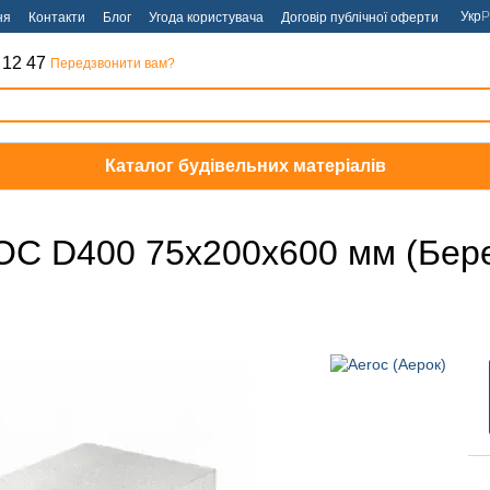
Укр
Р
ня
Контакти
Блог
Угода користувача
Договір публічної оферти
 12 47
Передзвонити вам?
Каталог будівельних матеріалів
OC D400 75х200х600 мм (Бер