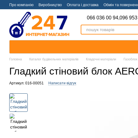
Перейти к основному контенту
Про компанію
Виробництво
Оплата і доставка
Обмін та повернен
066 036 00 94,
096 953
Головна
Каталог будівельних матеріалів
Кладочні матеріали
Газоблок
Гладкий стіновий блок AER
Артикул: 016-00051
Написати відгук