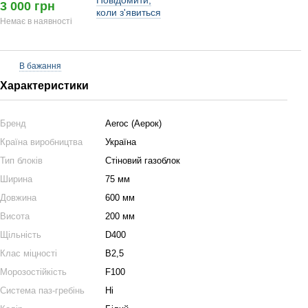
Повідомити,
3 000 грн
коли з'явиться
Немає в наявності
В бажання
Характеристики
Бренд
Aeroc (Аерок)
Країна виробництва
Україна
Тип блоків
Стіновий газоблок
Ширина
75 мм
Довжина
600 мм
Висота
200 мм
Щільність
D400
Клас міцності
B2,5
Морозостійкість
F100
Система паз-гребінь
Ні