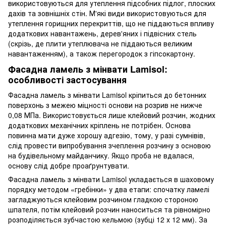
використовуються для утеплення підсобних підлог, плоских
дахів та зовнішніх стін. М'які види використовуються для
утеплення горищних перекриттів, що не піддаються впливу
додаткових навантажень, дерев'яних і підвісних стель
(скрізь, де плити утеплювача не піддаються великим
навантаженням), а також перегородок з гіпсокартону.
Фасадна ламель з мінвати Lamisol:
особливості застосування
Фасадна ламель з мінвати Lamisol кріпиться до бетонних
поверхонь з межею міцності основи на розрив не нижче
0,08 МПа. Використовується лише клейовий розчин, жодних
додаткових механічних кріплень не потрібен. Основа
повинна мати дуже хорошу адгезію, тому, у разі сумнівів,
слід провести випробування зчеплення розчину з основою
на будівельному майданчику. Якщо проба не вдалася,
основу слід добре проаґрунтувати.
Фасадна ламель з мінвати Lamisol укладається в шаховому
порядку методом «гребінки» у два етапи: спочатку ламелі
загладжуються клейовим розчином гладкою стороною
шпателя, потім клейовий розчин наноситься та рівномірно
розподіляється зубчастою кельмою (зубці 12 х 12 мм). За