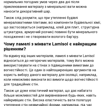
нормальних погодних умов через два дні після
приклеювання матеріалу з мінеральної вати можна
наносити декоративний шар.
Також слід розуміти, що при утепленні будівлі
мінераловатними плитами, всі компоненти будівельної хімії,
що застосовується (наприклад, клей для плит, структурна
штукатурка, армуючий розчин) повинні бути мінерального
походження і не створювати вологого бар'єру.
Чому ламелі з мінвати Lamisol є найкращим
рішенням?
На відміну від інших матеріалів, ламелі з мінвати Lamisol
відноситься до негорючих матеріалів, тому його можна
використовувати на стінах з підвищеними вимогами до
вогнестійкості. Це один із найпоширеніших аргументів на
користь вибору даного матеріалу для ізоляції, наприклад,
коли неможливо виконати всі вимоги щодо вогнестійкості
для традиційних стін.
Також це дуже еластичний матеріал, що дає набагато
більше можливостей для вирівнювання будь-яких, навіть
найкривіших стін. Висока еластичність вати полегшує
утеплення стін незвичайної форми, наприклад, під час