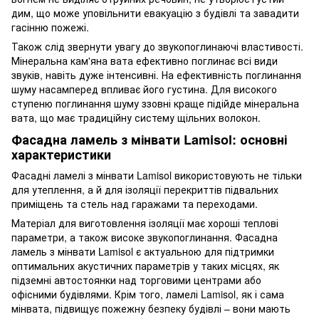
дим, що може уповільнити евакуацію з будівлі та завадити
гасінню пожежі.
Також слід звернути увагу до звукопоглинаючі властивості.
Мінеральна кам'яна вата ефективно поглинає всі види
звуків, навіть дуже інтенсивні. На ефективність поглинання
шуму насамперед впливає його густина. Для високого
ступеню поглинання шуму ззовні краще підійде мінеральна
вата, що має традиційну систему щільних волокон.
Фасадна ламель з мінвати Lamisol: основні
характеристики
Фасадні ламелі з мінвати Lamisol використовують не тільки
для утеплення, а й для ізоляції перекриттів підвальних
приміщень та стель над гаражами та переходами.
Матеріал для виготовлення ізоляції має хороші теплові
параметри, а також високе звукопоглинання. Фасадна
ламель з мінвати Lamisol є актуальною для підтримки
оптимальних акустичних параметрів у таких місцях, як
підземні автостоянки над торговими центрами або
офісними будівлями. Крім того, ламелі Lamisol, як і сама
мінвата, підвищує пожежну безпеку будівлі – вони мають