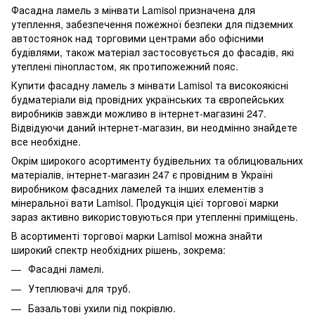
Фасадна ламель з мінвати Lamisol призначена для
утеплення, забезпечення пожежної безпеки для підземних
автостоянок над торговими центрами або офісними
будівлями, також матеріал застосовується до фасадів, які
утеплені пінопластом, як протипожежний пояс.
Купити фасадну ламель з мінвати Lamisol та високоякісні
будматеріали від провідних українських та європейських
виробників завжди можливо в інтернет-магазині 247.
Відвідуючи даний інтернет-магазин, ви неодмінно знайдете
все необхідне.
Окрім широкого асортименту будівельних та облицювальних
матеріалів, інтернет-магазин 247 є провідним в Україні
виробником фасадних ламелей та інших елементів з
мінеральної вати Lamisol. Продукція цієї торгової марки
зараз активно використовуються при утепленні приміщень.
В асортименті торгової марки Lamisol можна знайти
широкий спектр необхідних рішень, зокрема:
Фасадні ламелі.
Утеплювачі для труб.
Базальтові ухили під покрівлю.