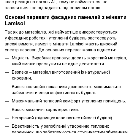
клас реакції на вогонь А1, тому не займаються, не
плавляться і не відпадають під впливом вогню.
Основні переваги фасадних ламелей з мінвати
Lamisol
Так як до матеріалів, які найчастіше використовуються
у фасадних роботах і утепленні будівель застосовують
високі вимоги, ламелі з мінвати Lamisol мають широкий
спектр переваг. До основних переваг можна віднести:
Міцність. Виробник пропонує досить жорсткий матеріал,
який зможе прослужити не одне десятиліття.
Безпека – матеріал виготовлений із натуральної
сировини.
Високі ізоляційні показники дозволяють максимально
забезпечити енергоефективність будівлі.
Максимальний тепловий комфорт утеплених приміщень.
Високі механічні характеристики.
Негорючий (підвищує клас вогнестійкості будівлі).
Ефективність у запобіганні утворенню теплових
перемичок, що забезпечуються ступінчастим збиранням