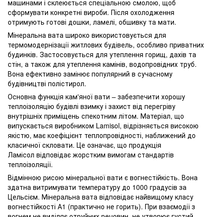
машинами і склеюється спеціальною смолою, щоб
сформувати конкретні вироби. Після охолодження
отримують готові дошки, ламелі, обшивку та мати.
Мінеральна вата широко використовується для
термомодернізації житлових будівель, особливо приватних
будинків. Застосовується для утеплення горищ, дахів та
стін, а також для утеплення камінів, водопровідних труб.
Вона ефективно замінює популярний в сучасному
будівництві полістирол.
Основна функція кам'яної вати – забезпечити хорошу
теплоізоляцію будівлі взимку і захист від перегріву
внутрішніх приміщень спекотним літом. Матеріал, що
випускається виробником Lamisol, відрізняється високою
якістю, має коефіцієнт теплопровідності, наближений до
класичної скловати. Це означає, що продукція
Ламісол відповідає жорстким вимогам стандартів
теплоізоляції.
Відмінною рисою мінеральної вати є вогнестійкість. Вона
здатна витримувати температуру до 1000 градусів за
Цельсієм. Мінеральна вата відповідає найвищому класу
вогнестійкості А1 (практично не горить). При взаємодії з
вогнем не виділяє отруйних речовин, не утворює густий