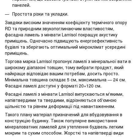
панелей.
Простота різки та укладки.
Завдяки високим значенням коефіцієнту термічного опору
RD та природним звукопоглинаючим властивостям,
фасадна ламель з мінвати Lamisol покращує акустику
приміщень. Одночасно підвищують енергоефективність
будівлі та зберігають оптимальний мікроклімат усередині
приміщень.
Торгова марка Lamisol пропонує ламелі з мінеральної вати в
широкому діапазоні товщин, тому вибрати продукт, який
найкраще відповідає вашим потребам, досить просто.
Мінімальна товщина складає 5 см, максимальна — 24 см.
Фасадні ламелі доступні у форматі 20×120 см.
Фасадні ламелі з мінвати Lamisol випускаються м'якими,
напівтвердими та твердими, відрізняються об'ємною
щільністю та рівнем деформації під навантаженням.
Такого плану матеріал призначений для вбудовування в
конструкцію будинку. Також популярне використання
мінераловатних ламелей для утеплення будівель легким
мокрим та сухим способом. Жорсткі та напівтверді види