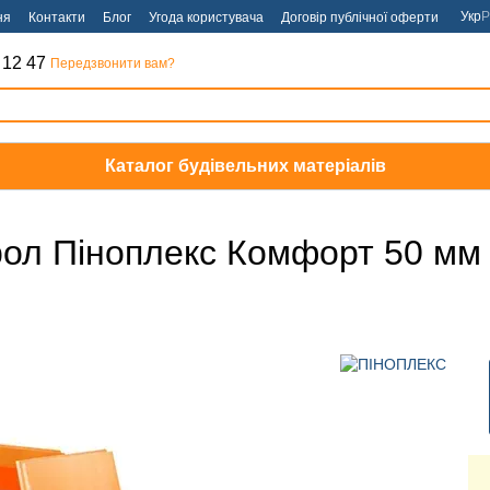
Укр
Р
ня
Контакти
Блог
Угода користувача
Договір публічної оферти
 12 47
Передзвонити вам?
Каталог будівельних матеріалів
рол Піноплекс Комфорт 50 мм