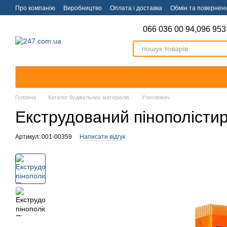
Перейти к основному контенту
Про компанію
Виробництво
Оплата і доставка
Обмін та повернен
066 036 00 94,
096 953
Головна
Каталог будівельних матеріалів
Утеплювач
Екструдований пінополісти
Артикул: 001-00359
Написати відгук