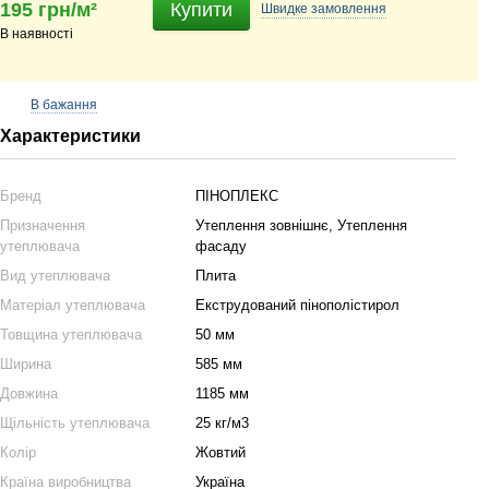
195 грн/м²
Купити
Швидке
замовлення
В наявності
В бажання
Характеристики
Бренд
ПІНОПЛЕКС
Призначення
Утеплення зовнішнє, Утеплення
утеплювача
фасаду
Вид утеплювача
Плита
Матеріал утеплювача
Екструдований пінополістирол
Товщина утеплювача
50 мм
Ширина
585 мм
Довжина
1185 мм
Щільність утеплювача
25 кг/м3
Колір
Жовтий
Країна виробництва
Україна