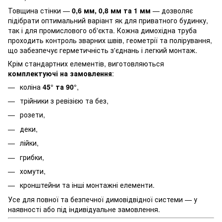
Товщина стінки —
0,6 мм, 0,8 мм та 1 мм
— дозволяє
підібрати оптимальний варіант як для приватного будинку,
так і для промислового об'єкта. Кожна димохідна труба
проходить контроль зварних швів, геометрії та полірування,
що забезпечує герметичність з'єднань і легкий монтаж.
Крім стандартних елементів, виготовляються
комплектуючі на замовлення
:
коліна
45° та 90°
,
трійники з ревізією та без,
розети,
деки,
лійки,
грибки,
хомути,
кронштейни та інші монтажні елементи.
Усе для повної та безпечної димовідвідної системи — у
наявності або під індивідуальне замовлення.