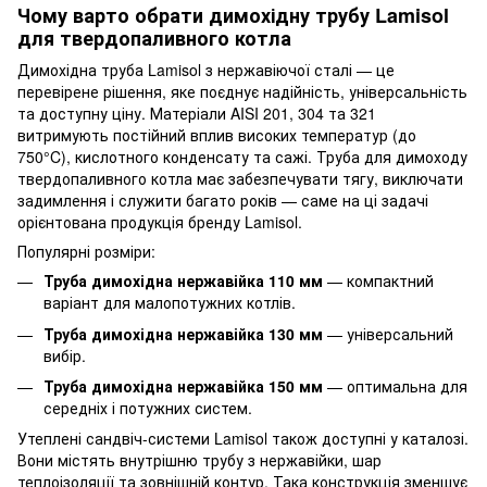
Чому варто обрати димохідну трубу Lamisol
для твердопаливного котла
Димохідна труба Lamisol з нержавіючої сталі — це
перевірене рішення, яке поєднує надійність, універсальність
та доступну ціну. Матеріали AISI 201, 304 та 321
витримують постійний вплив високих температур (до
750°C), кислотного конденсату та сажі. Труба для димоходу
твердопаливного котла має забезпечувати тягу, виключати
задимлення і служити багато років — саме на ці задачі
орієнтована продукція бренду Lamisol.
Популярні розміри:
Труба димохідна нержавійка 110 мм
— компактний
варіант для малопотужних котлів.
Труба димохідна нержавійка 130 мм
— універсальний
вибір.
Труба димохідна нержавійка 150 мм
— оптимальна для
середніх і потужних систем.
Утеплені сандвіч-системи Lamisol також доступні у каталозі.
Вони містять внутрішню трубу з нержавійки, шар
теплоізоляції та зовнішній контур. Така конструкція зменшує