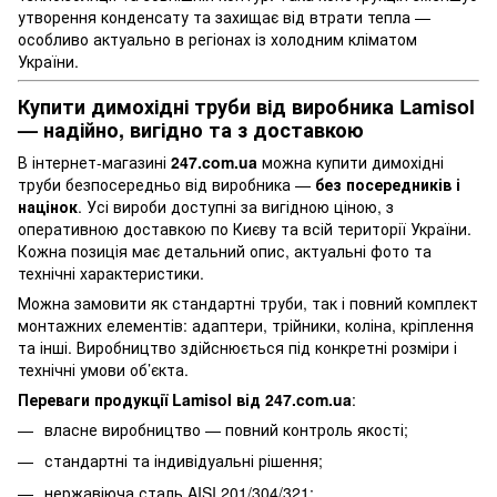
утворення конденсату та захищає від втрати тепла —
особливо актуально в регіонах із холодним кліматом
України.
Купити димохідні труби від виробника Lamisol
— надійно, вигідно та з доставкою
В інтернет-магазині
247.com.ua
можна купити димохідні
труби безпосередньо від виробника —
без посередників і
націнок
. Усі вироби доступні за вигідною ціною, з
оперативною доставкою по Києву та всій території України.
Кожна позиція має детальний опис, актуальні фото та
технічні характеристики.
Можна замовити як стандартні труби, так і повний комплект
монтажних елементів: адаптери, трійники, коліна, кріплення
та інші. Виробництво здійснюється під конкретні розміри і
технічні умови об’єкта.
Переваги продукції Lamisol від 247.com.ua
:
власне виробництво — повний контроль якості;
стандартні та індивідуальні рішення;
нержавіюча сталь AISI 201/304/321;