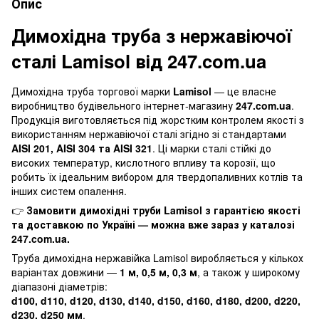
Опис
Димохідна труба з нержавіючої
сталі Lamisol від 247.com.ua
Димохідна труба торгової марки
Lamisol
— це власне
виробництво будівельного інтернет-магазину
247.com.ua
.
Продукція виготовляється під жорстким контролем якості з
використанням нержавіючої сталі згідно зі стандартами
AISI 201, AISI 304 та AISI 321
. Ці марки сталі стійкі до
високих температур, кислотного впливу та корозії, що
робить їх ідеальним вибором для твердопаливних котлів та
інших систем опалення.
👉
Замовити димохідні труби Lamisol з гарантією якості
та доставкою по Україні — можна вже зараз у каталозі
247.com.ua.
Труба димохідна нержавійка Lamisol виробляється у кількох
варіантах довжини —
1 м, 0,5 м, 0,3 м
, а також у широкому
діапазоні діаметрів:
d100, d110, d120, d130, d140, d150, d160, d180, d200, d220,
d230, d250 мм
.