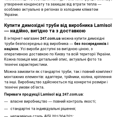
утворення конденсату та захищає від втрати тепла —
особливо актуально в регіонах із холодним кліматом
України.
Купити димохідні труби від виробника Lamisol
— надійно, вигідно та з доставкою
В інтернет-магазині
247.com.ua
можна купити димохідні
труби безпосередньо від виробника —
без посередників і
націнок
. Усі вироби доступні за вигідною ціною, з
оперативною доставкою по Києву та всій території України.
Кожна позиція має детальний опис, актуальні фото та
технічні характеристики.
Можна замовити як стандартні труби, так і повний комплект
монтажних елементів: адаптери, трійники, коліна, кріплення
та інші. Виробництво здійснюється під конкретні розміри і
технічні умови об’єкта.
Переваги продукції Lamisol від 247.com.ua
:
власне виробництво — повний контроль якості;
стандартні та індивідуальні рішення;
нержавіюча сталь AISI 201/304/321;