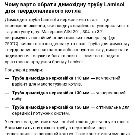
Чому варто обрати димохідну трубу Lamisol
для твердопаливного котла
Димохідна труба Lamisol з нержавіючої сталі — це
перевірене рішення, яке поєднує надійність, універсальність
та доступну ціну. Матеріали AISI 201, 304 та 321
витримують постійний вплив високих температур (до
750°C), кислотного конденсату та сажі. Труба для димоходу
твердопаливного котла має забезпечувати тягу, виключати
задимлення і служити багато років — саме на ці задачі
орієнтована продукція бренду Lamisol.
Популярні розміри:
Труба димохідна нержавійка 110 мм
— компактний
варіант для малопотужних котлів.
Труба димохідна нержавійка 130 мм
— універсальний
вибір.
Труба димохідна нержавійка 150 мм
— оптимальна для
середніх і потужних систем.
Утеплені сандвіч-системи Lamisol також доступні у каталозі.
Вони містять внутрішню трубу з нержавійки, шар
теплоізоляції та зовнішній контур. Така конструкція зменшує