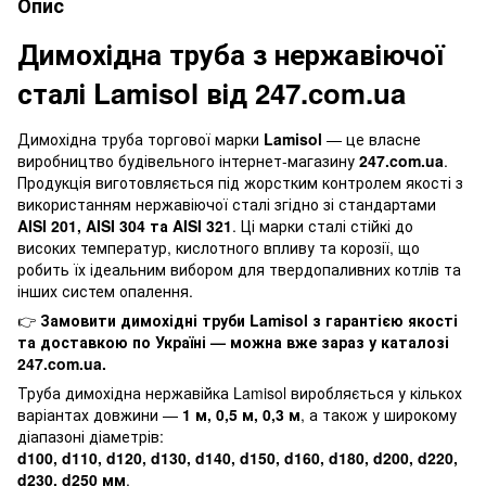
Опис
Димохідна труба з нержавіючої
сталі Lamisol від 247.com.ua
Димохідна труба торгової марки
Lamisol
— це власне
виробництво будівельного інтернет-магазину
247.com.ua
.
Продукція виготовляється під жорстким контролем якості з
використанням нержавіючої сталі згідно зі стандартами
AISI 201, AISI 304 та AISI 321
. Ці марки сталі стійкі до
високих температур, кислотного впливу та корозії, що
робить їх ідеальним вибором для твердопаливних котлів та
інших систем опалення.
👉
Замовити димохідні труби Lamisol з гарантією якості
та доставкою по Україні — можна вже зараз у каталозі
247.com.ua.
Труба димохідна нержавійка Lamisol виробляється у кількох
варіантах довжини —
1 м, 0,5 м, 0,3 м
, а також у широкому
діапазоні діаметрів:
d100, d110, d120, d130, d140, d150, d160, d180, d200, d220,
d230, d250 мм
.