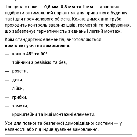
Товщина стінки —
0,6 мм, 0,8 мм та 1 мм
— дозволяє
підібрати оптимальний варіант як для приватного будинку,
так і для промислового об'єкта. Кожна димохідна труба
проходить контроль зварних швів, геометрії та полірування,
що забезпечує герметичність з'єднань і легкий монтаж.
Крім стандартних елементів, виготовляються
комплектуючі на замовлення
:
коліна
45° та 90°
,
трійники з ревізією та без,
розети,
деки,
лійки,
грибки,
хомути,
кронштейни та інші монтажні елементи.
Усе для повної та безпечної димовідвідної системи — у
наявності або під індивідуальне замовлення.