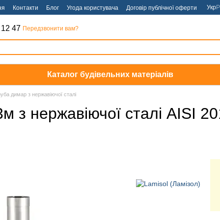
Укр
Р
ня
Контакти
Блог
Угода користувача
Договір публічної оферти
 12 47
Передзвонити вам?
Каталог будівельних матеріалів
уба димар з нержавіючої сталі
3м з нержавіючої сталі AISI 