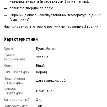
невелика витрата (в середньому 3 кг на 1 м.кв.);
повністю твердне за добу;
широкий діапазон експлуатаційних температур (від -30°
C до + 85° C).
Час придатності готового розчину не перевищує 2 години.
Характеристики
Бренд
Будмайстер
Країна
Україна
виробництва
Колір
Білий
Тип штукатурки
Короїд
Призначення
Для зовнішніх робіт
штукатурки
Основа
Цементна
штукатурки
Витрата на 1м2
3 кг
Вологостійкість
Так