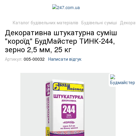
Каталог будівельних матеріалів
Будівельні суміші
Декора
Декоративна штукатурна суміш
"короїд" БудМайстер ТИНК-244,
зерно 2,5 мм, 25 кг
Артикул:
005-00032
Написати відгук