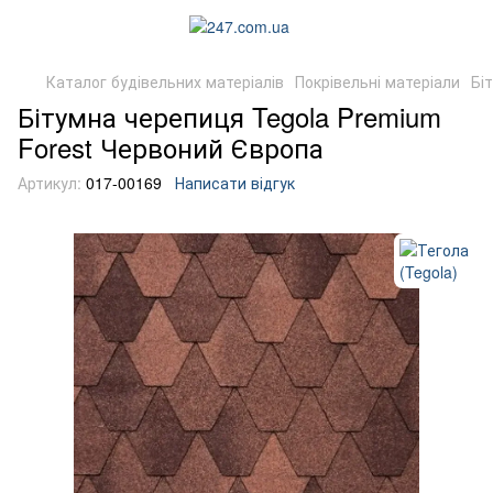
Каталог будівельних матеріалів
Покрівельні матеріали
Бі
Бітумна черепиця Tegola Premium
Forest Червоний Європа
Артикул:
017-00169
Написати відгук