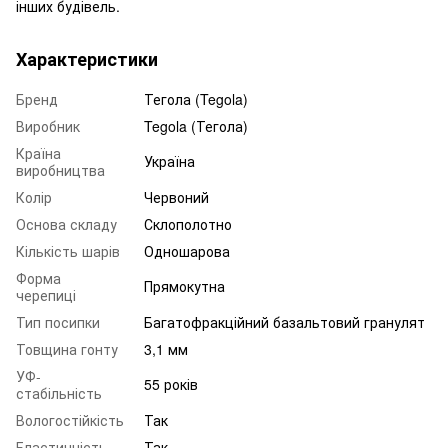
інших будівель.
Характеристики
Бренд
Тегола (Tegola)
Виробник
Tegola (Тегола)
Країна
Україна
виробництва
Колір
Червоний
Основа складу
Склополотно
Кількість шарів
Одношарова
Форма
Прямокутна
черепиці
Тип посипки
Багатофракційний базальтовий гранулят
Товщина гонту
3,1 мм
УФ-
55 років
стабільність
Вологостійкість
Так
Еластичність
Так