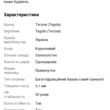
інших будівель.
Характеристики
Бренд
Тегола (Tegola)
Виробник
Tegola (Тегола)
Країна
Україна
виробництва
Колір
Коричневий
Основа складу
Склополотно
Кількість шарів
Одношарова
Форма
Прямокутна
черепиці
Тип посипки
Багатофракційний базальтовий гранулят
Товщина гонту
3,1 мм
УФ-
55 років
стабільність
Вологостійкість
Так
Еластичність
Так