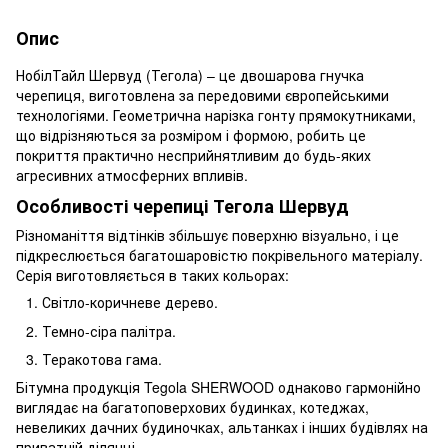
Опис
НобілТайл Шервуд (Тегола) – це двошарова гнучка
черепиця, виготовлена ​​за передовими європейськими
технологіями. Геометрична нарізка гонту прямокутниками,
що відрізняються за розміром і формою, робить це
покриття практично несприйнятливим до будь-яких
агресивних атмосферних впливів.
Особливості черепиці Тегола Шервуд
Різноманіття відтінків збільшує поверхню візуально, і це
підкреслюється багатошаровістю покрівельного матеріалу.
Серія виготовляється в таких кольорах:
Світло-коричневе дерево.
Темно-сіра палітра.
Теракотова гама.
Бітумна продукція Tegola SHERWOOD однаково гармонійно
виглядає на багатоповерхових будинках, котеджах,
невеликих дачних будиночках, альтанках і інших будівлях на
приватній ділянці.