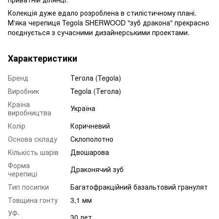
Колекція дуже вдало розроблена в стилістичному плані.
М'яка черепиця Tegola SHERWOOD "зуб дракона" прекрасно
поєднується з сучасними дизайнерськими проектами.
Характеристики
Бренд
Тегола (Tegola)
Виробник
Tegola (Тегола)
Країна
Україна
виробництва
Колір
Коричневий
Основа складу
Склополотно
Кількість шарів
Двошарова
Форма
Драконячий зуб
черепиці
Тип посипки
Багатофракційний базальтовий гранулят
Товщина гонту
3,1 мм
УФ-
30 лет