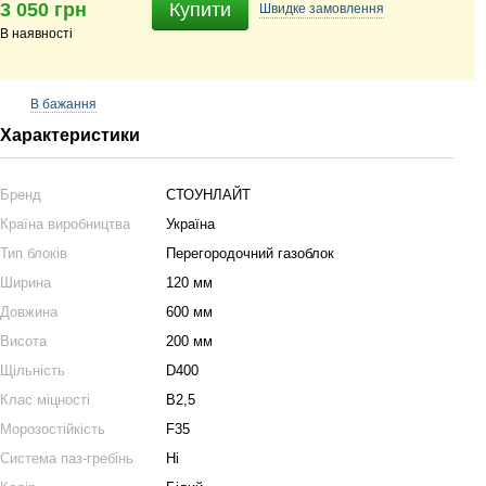
3 050 грн
Купити
Швидке
замовлення
В наявності
В бажання
Характеристики
Бренд
СТОУНЛАЙТ
Країна виробництва
Україна
Тип блоків
Перегородочний газоблок
Ширина
120 мм
Довжина
600 мм
Висота
200 мм
Щільність
D400
Клас міцності
B2,5
Морозостійкість
F35
Система паз-гребінь
Ні