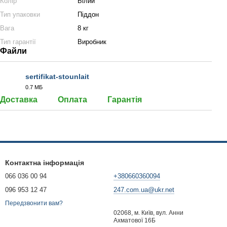
Колір
Білий
Тип упаковки
Піддон
Вага
8 кг
Тип гарантії
Виробник
Файли
sertifikat-stounlait
0.7 МБ
PDF
Доставка
Оплата
Гарантія
Контактна інформація
066 036 00 94
+380660360094
096 953 12 47
247.com.ua@ukr.net
Передзвонити вам?
02068, м. Київ, вул. Анни
Ахматової 16Б