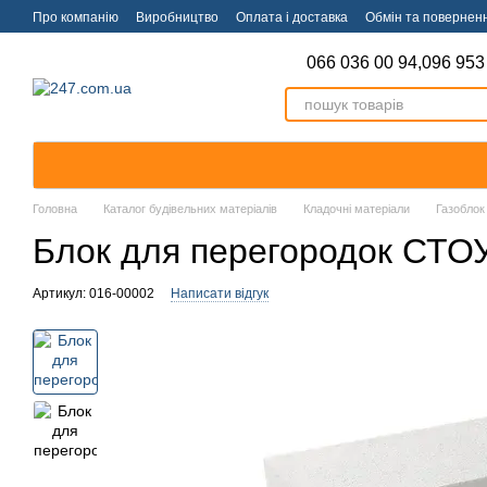
Перейти к основному контенту
Про компанію
Виробництво
Оплата і доставка
Обмін та повернен
066 036 00 94,
096 953
Головна
Каталог будівельних матеріалів
Кладочні матеріали
Газоблок
Блок для перегородок СТ
Артикул: 016-00002
Написати відгук