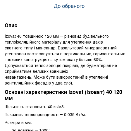
До обраного
Опис
Izovat 40 товщиною 120 мм ― різновид будівельного
теплоізоляційного матеріалу для утеплення дахів
скатного типу і мансандр. Базальтовий мінераловатний
утеплювач застосовується в вертикальних, горизонтальних
і похилих конструкціях з кутом скату більше 60%.
Допускається теплоізоляція покрівлі, де будматеріал не
сприйматиме великих зовнішніх
навантажень. Може бути використаний в утепленні
вентиляційних фасадів у два слої.
Основні характеристики Izovat (Ізоват) 40 120
мм
Щільність становить 40 кг/м3.
Показник теплопровідності ― 0,035 Вт/м.
Розміри в мм:
по довжині ― 1000;