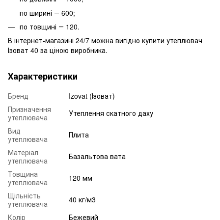
по ширині ― 600;
по товщині ― 120.
В інтернет-магазині 24/7 можна вигідно купити утеплювач
Ізоват 40 за ціною виробника.
Характеристики
Бренд
Izovat (Ізоват)
Призначення
Утеплення скатного даху
утеплювача
Вид
Плита
утеплювача
Матеріал
Базальтова вата
утеплювача
Товщина
120 мм
утеплювача
Щільність
40 кг/м3
утеплювача
Колір
Бежевий