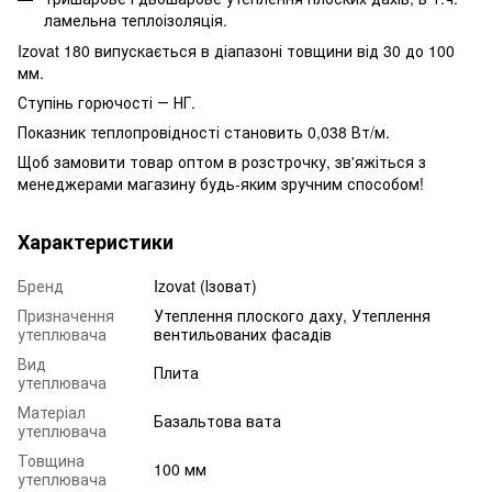
ламельна теплоізоляція.
Izovat 180 випускається в діапазоні товщини від 30 до 100
мм.
Ступінь горючості ― НГ.
Показник теплопровідності становить 0,038 Вт/м.
Щоб замовити товар оптом в розстрочку, зв'яжіться з
менеджерами магазину будь-яким зручним способом!
Характеристики
Бренд
Izovat (Ізоват)
Призначення
Утеплення плоского даху, Утеплення
утеплювача
вентильованих фасадів
Вид
Плита
утеплювача
Матеріал
Базальтова вата
утеплювача
Товщина
100 мм
утеплювача