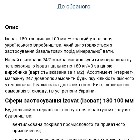
До обраного
Опис
Ізоват 180 товщиною 100 мм ― кращий утеплювач
українського виробництва, який виготовляється з
застосування базальтових порід мінеральної вати.
На сайті компанії 24/7 можна вигідно купити мінераловатну
теплоізоляцію Ізоват щільністю 180 кг/м3 за ціною
виробника (вартість вказана за 1 м2). Асортимент інтернет-
магазину 247 дозволяє замовити будь-яку кількість якісного
утеплювача. Реалізована доставка по м. Київ, включаючи
самовивіз зі складу, і в усі регіони України.
Сфери застосування Izovat (Ізоват) 180 100 мм
Будівельний матеріал застосовується в наступних галузях
будівництва:
вентильована покрівля промислового та приватного
призначення;
тришарове і двошарове утеплення плоских дахів, в т.ч.