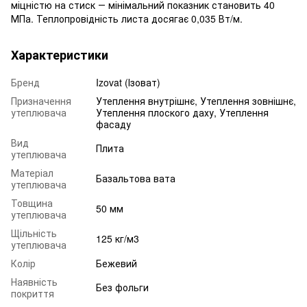
міцністю на стиск ― мінімальний показник становить 40
МПа. Теплопровідність листа досягає 0,035 Вт/м.
Характеристики
Бренд
Izovat (Ізоват)
Призначення
Утеплення внутрішнє, Утеплення зовнішнє,
утеплювача
Утеплення плоского даху, Утеплення
фасаду
Вид
Плита
утеплювача
Матеріал
Базальтова вата
утеплювача
Товщина
50 мм
утеплювача
Щільність
125 кг/м3
утеплювача
Колір
Бежевий
Наявність
Без фольги
покриття