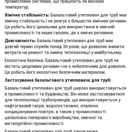
промислових системах, що працюють за високих
температур.
Хімічна стабільність:
Базальтовий утеплювач для труб має
хімічну стабільність і не реагує з більшістю хімічних речовин.
Це робить його ідеальним для використання в хімічній
промисловості та інших галузях, де є хімічні речовини.
Довговічність:
Базальтовий утеплювач для труб має
довгий термін служби понад 30 років, що дозволяє знизити
витрати на ремонт та заміну теплоізоляції у майбутньому.
Екологічна безпека: Базальтовий утеплювач для труб не
містить шкідливих речовин і не є небезпечним для довкілля.
Це робить його екологічно безпечним матеріалом.
Застосування базальтового утеплювача для труб:
Базальтовий утеплювач для труб широко використовується
в промисловості та будівництві. Він може застосовуватися
для теплоізоляції трубопроводів, що використовуються у
нафтогазовій галузі, водопостачанні, опаленні,
кондиціонуванні повітря, а також у промисловості
целюлозно-паперового виробництва, хімічної та
металургійної промисловості.
Базальтовий утеплювач для труб також може