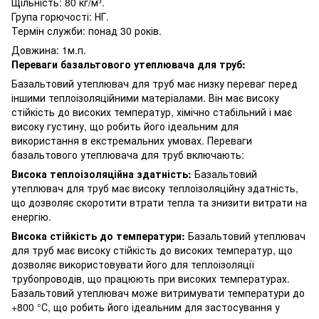
Щільність: 80 кг/м³.
Група горючості: НГ.
Термін служби: понад 30 років.
Довжина: 1м.п.
Переваги базальтового утеплювача для труб:
Базальтовий утеплювач для труб має низку переваг перед
іншими теплоізоляційними матеріалами. Він має високу
стійкість до високих температур, хімічно стабільний і має
високу густину, що робить його ідеальним для
використання в екстремальних умовах. Переваги
базальтового утеплювача для труб включають:
Висока теплоізоляційна здатність:
Базальтовий
утеплювач для труб має високу теплоізоляційну здатність,
що дозволяє скоротити втрати тепла та знизити витрати на
енергію.
Висока стійкість до температури:
Базальтовий утеплювач
для труб має високу стійкість до високих температур, що
дозволяє використовувати його для теплоізоляції
трубопроводів, що працюють при високих температурах.
Базальтовий утеплювач може витримувати температури до
+800 °С, що робить його ідеальним для застосування у