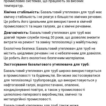
промислових системах, що працюють за високих
температур.
Хімічна стабільність:
Базальтовий утеплювач для труб має
хімічну стабільність і не реагує з більшістю хімічних речовин.
Це робить його ідеальним для використання в хімічній
промисловості та інших галузях, де є хімічні речовини.
Довговічність:
Базальтовий утеплювач для труб має
довгий термін служби понад 30 років, що дозволяє знизити
витрати на ремонт та заміну теплоізоляції у майбутньому.
Екологічна безпека: Базальтовий утеплювач для труб не
містить шкідливих речовин і не є небезпечним для довкілля.
Це робить його екологічно безпечним матеріалом.
Застосування базальтового утеплювача для труб:
Базальтовий утеплювач для труб широко використовується
в промисловості та будівництві. Він може застосовуватися
для теплоізоляції трубопроводів, що використовуються у
нафтогазовій галузі, водопостачанні, опаленні,
кондиціонуванні повітря, а також у промисловості
целюлозно-паперового виробництва, хімічної та
металургійної промисловості.
Базальтовий утеплювач для труб також може