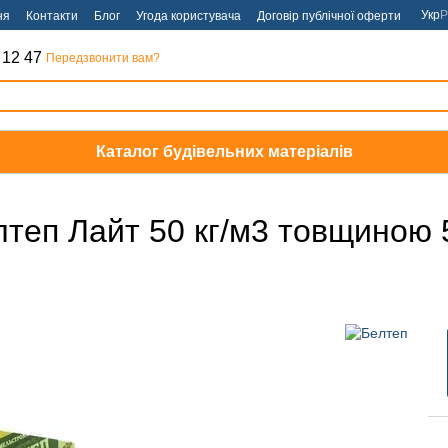
Укр
Р
ня
Контакти
Блог
Угода користувача
Договір публічної оферти
 12 47
Передзвонити вам?
Каталог будівельних матеріалів
теп Лайт 50 кг/м3 товщиною 