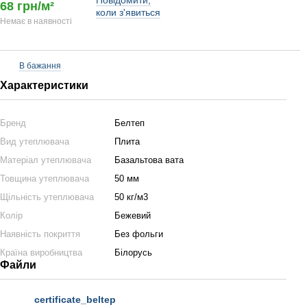
Повідомити,
68 грн/м²
коли з'явиться
Немає в наявності
В бажання
Характеристики
Бренд
Белтеп
Вид утеплювача
Плита
Матеріал утеплювача
Базальтова вата
Товщина утеплювача
50 мм
Щільність утеплювача
50 кг/м3
Колір
Бежевий
Наявність покриття
Без фольги
Країна виробництва
Білорусь
Файли
certificate_beltep