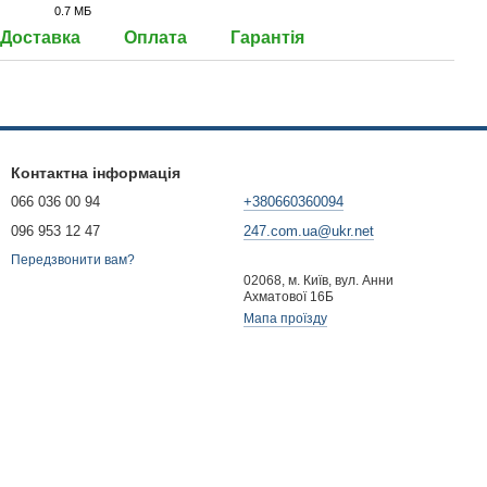
0.7 МБ
JPG
Доставка
Оплата
Гарантія
Контактна інформація
066 036 00 94
+380660360094
096 953 12 47
247.com.ua@ukr.net
Передзвонити вам?
02068, м. Київ, вул. Анни
Ахматової 16Б
Мапа проїзду