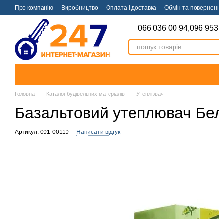
Перейти к основному контенту
Про компанію
Виробництво
Оплата і доставка
Обмін та повернен
066 036 00 94,
096 953
Головна
Каталог будівельних матеріалів
Утеплювач
Базальтовий утеплювач Бел
Артикул: 001-00110
Написати відгук