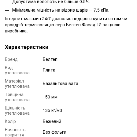
Допустима вологість не більше 0.5%.
Мінімальна міцність на відрив шарів ― 7,5 кПа.
Інтернет-магазин 24/7 дозволяє недорого купити оптом чи
вроздріб термоізоляцію серії Белтеп Фасад 12 за ціною
виробника.
Характеристики
Бренд
Белтеп
Вид
Плита
утеплювача
Матеріал
Базальтова вата
утеплювача
Товщина
150 мм
утеплювача
Щільність
135 кг/м3
утеплювача
Колір
Бежевий
Наявність
Без фольги
покриття